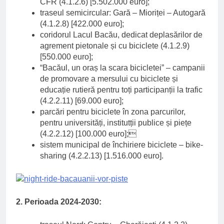
CFR (4.1.2.6) [5.502.000 euro];
traseul semicircular: Gară – Mioriței – Autogară
(4.1.2.8) [422.000 euro];
coridorul Lacul Bacău, dedicat deplasărilor de
agrement pietonale și cu biciclete (4.1.2.9)
[550.000 euro];
“Bacăul, un oraș la scara bicicletei” – campanii
de promovare a mersului cu biciclete și
educație rutieră pentru toți participanții la trafic
(4.2.2.11) [69.000 euro];
parcări pentru biciclete în zona parcurilor,
pentru universități, institutții publice și piețe
(4.2.2.12) [100.000 euro];
sistem municipal de închiriere biciclete – bike-
sharing (4.2.2.13) [1.516.000 euro].
2. Perioada 2024-2030: