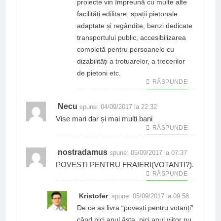
proiecte vin împreună cu multe alte
facilități edilitare: spații pietonale
adaptate și regândite, benzi dedicate
transportului public, accesibilizarea
completă pentru persoanele cu
dizabilități a trotuarelor, a trecerilor
de pietoni etc.
RĂSPUNDE
Necu
spune:
04/09/2017 la 22:32
Vise mari dar și mai multi bani
RĂSPUNDE
nostradamus
spune:
05/09/2017 la 07:37
POVESTI PENTRU FRAIERI(VOTANTI?).
RĂSPUNDE
Kristofer
spune:
05/09/2017 la 09:58
De ce aș livra “povești pentru votanți”
când nici anul ăsta, nici anul viitor nu