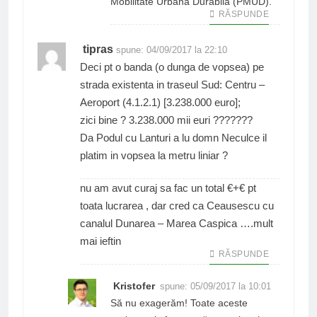
Mobilitate Urbană Durabilă (PMUD).
RĂSPUNDE
tipras
spune:
04/09/2017 la 22:10
Deci pt o banda (o dunga de vopsea) pe
strada existenta in traseul Sud: Centru –
Aeroport (4.1.2.1) [3.238.000 euro];
zici bine ? 3.238.000 mii euri ???????
Da Podul cu Lanturi a lu domn Neculce il
platim in vopsea la metru liniar ?
nu am avut curaj sa fac un total €+€ pt
toata lucrarea , dar cred ca Ceausescu cu
canalul Dunarea – Marea Caspica ….mult
mai ieftin
RĂSPUNDE
Kristofer
spune:
05/09/2017 la 10:01
Să nu exagerăm! Toate aceste