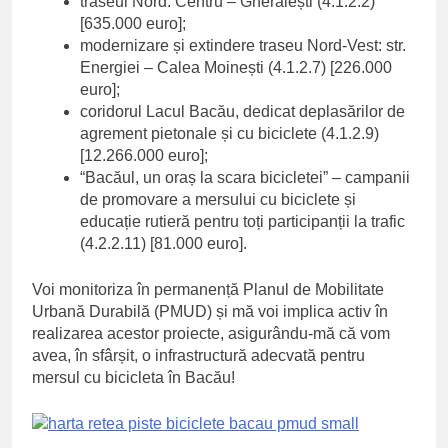
traseul Nord: Centru – Gherăiești (4.1.2.2)
[635.000 euro];
modernizare și extindere traseu Nord-Vest: str.
Energiei – Calea Moinești (4.1.2.7) [226.000
euro];
coridorul Lacul Bacău, dedicat deplasărilor de
agrement pietonale și cu biciclete (4.1.2.9)
[12.266.000 euro];
“Bacăul, un oraș la scara bicicletei” – campanii
de promovare a mersului cu biciclete și
educație rutieră pentru toți participanții la trafic
(4.2.2.11) [81.000 euro].
Voi monitoriza în permanență Planul de Mobilitate
Urbană Durabilă (PMUD) și mă voi implica activ în
realizarea acestor proiecte, asigurându-mă că vom
avea, în sfârșit, o infrastructură adecvată pentru
mersul cu bicicleta în Bacău!