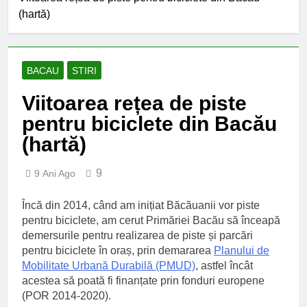
an școlar: fără fondul clasei,
(hartă)
fără fondul școlii
2 Ani Ago
Proiect depus pentru tinerii
și organizațiile din Bacău
2 Ani Ago
BACAU
STIRI
Harta și programul
terenurilor de sport publice
Viitoarea rețea de piste
din municipiul Bacău
2 Ani Ago
pentru biciclete din Bacău
Un pas înainte pentru
(hartă)
accesibilizarea trotuarelor
din Bacău
2 Ani Ago
9
9 Ani Ago
Încă din 2014, când am inițiat Băcăuanii vor piste
pentru biciclete, am cerut Primăriei Bacău să înceapă
demersurile pentru realizarea de piste și parcări
pentru biciclete în oraș, prin demararea
Planului de
Mobilitate Urbană Durabilă (PMUD)
, astfel încât
acestea să poată fi finanțate prin fonduri europene
(POR 2014-2020).