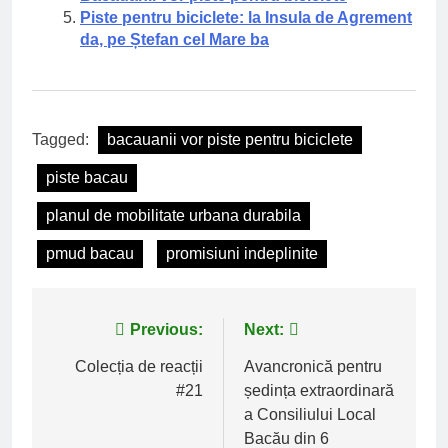
Piste pentru biciclete: la Insula de Agrement
da, pe Ștefan cel Mare ba
Tagged:
bacauanii vor piste pentru biciclete
piste bacau
planul de mobilitate urbana durabila
pmud bacau
promisiuni indeplinite
Navigare
Previous:
Next:
în
Colecția de reacții
Avancronică pentru
#21
ședința extraordinară
articole
a Consiliului Local
Bacău din 6