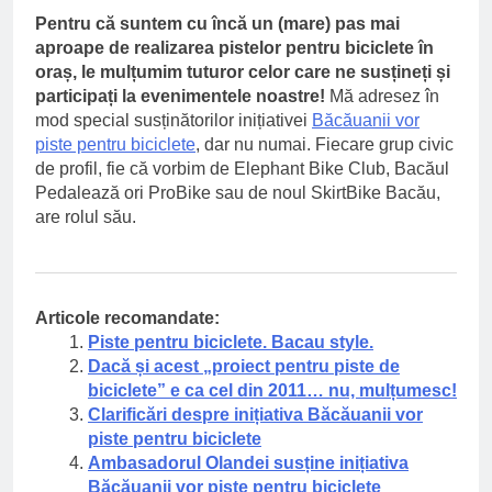
Pentru că suntem cu încă un (mare) pas mai
aproape de realizarea pistelor pentru biciclete în
oraș, le mulțumim tuturor celor care ne susțineți și
participați la evenimentele noastre!
Mă adresez în
mod special susținătorilor inițiativei
Băcăuanii vor
piste pentru biciclete
, dar nu numai. Fiecare grup civic
de profil, fie că vorbim de Elephant Bike Club, Bacăul
Pedalează ori ProBike sau de noul SkirtBike Bacău,
are rolul său.
Articole recomandate:
Piste pentru biciclete. Bacau style.
Dacă și acest „proiect pentru piste de
biciclete” e ca cel din 2011… nu, mulțumesc!
Clarificări despre inițiativa Băcăuanii vor
piste pentru biciclete
Ambasadorul Olandei susține inițiativa
Băcăuanii vor piste pentru biciclete