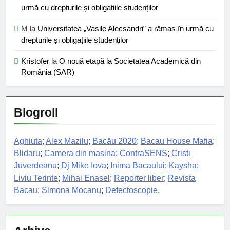
urmă cu drepturile și obligațiile studenților
M
la
Universitatea „Vasile Alecsandri” a rămas în urmă cu
drepturile și obligațiile studenților
Kristofer
la
O nouă etapă la Societatea Academică din
România (SAR)
Blogroll
Aghiuta
;
Alex Mazilu
;
Bacău 2020
;
Bacau House Mafia
;
Blidaru
;
Camera din masina
;
ContraSENS
;
Cristi
Juverdeanu
;
Dj Mike Iova
;
Inima Bacaului
;
Kaysha
;
Liviu Terinte
;
Mihai Enasel
;
Reporter liber
;
Revista
Bacau
;
Simona Mocanu
;
Defectoscopie
.