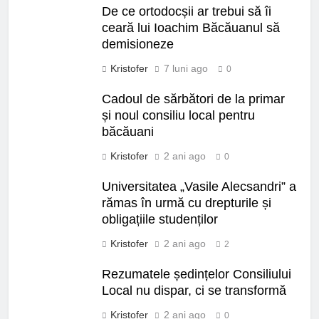
De ce ortodocșii ar trebui să îi
ceară lui Ioachim Băcăuanul să
demisioneze
Kristofer
7 luni ago
0
Cadoul de sărbători de la primar
și noul consiliu local pentru
băcăuani
Kristofer
2 ani ago
0
Universitatea „Vasile Alecsandri” a
rămas în urmă cu drepturile și
obligațiile studenților
Kristofer
2 ani ago
2
Rezumatele ședințelor Consiliului
Local nu dispar, ci se transformă
Kristofer
2 ani ago
0