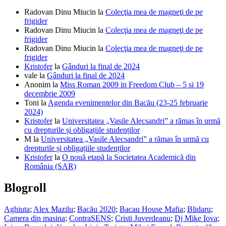
Radovan Dinu Miucin
la
Colecţia mea de magneţi de pe
frigider
Radovan Dinu Miucin
la
Colecţia mea de magneţi de pe
frigider
Radovan Dinu Miucin
la
Colecţia mea de magneţi de pe
frigider
Kristofer
la
Gânduri la final de 2024
vale
la
Gânduri la final de 2024
Anonim
la
Miss Roman 2009 in Freedom Club – 5 si 19
decembrie 2009
Toni
la
Agenda evenimentelor din Bacău (23-25 februarie
2024)
Kristofer
la
Universitatea „Vasile Alecsandri” a rămas în urmă
cu drepturile și obligațiile studenților
M
la
Universitatea „Vasile Alecsandri” a rămas în urmă cu
drepturile și obligațiile studenților
Kristofer
la
O nouă etapă la Societatea Academică din
România (SAR)
Blogroll
Aghiuta
;
Alex Mazilu
;
Bacău 2020
;
Bacau House Mafia
;
Blidaru
;
Camera din masina
;
ContraSENS
;
Cristi Juverdeanu
;
Dj Mike Iova
;