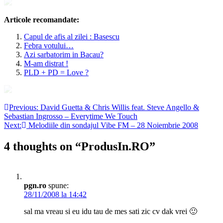
Articole recomandate:
Capul de afis al zilei : Basescu
Febra votului…
Azi sarbatorim in Bacau?
M-am distrat !
PLD + PD = Love ?
Navigare
Previous:
David Guetta & Chris Willis feat. Steve Angello &
Sebastian Ingrosso – Everytime We Touch
în
Next:
Melodiile din sondajul Vibe FM – 28 Noiembrie 2008
articole
4 thoughts on “
ProdusIn.RO
”
pgn.ro
spune:
28/11/2008 la 14:42
sal ma vreau si eu idu tau de mes sati zic cv dak vrei 🙂