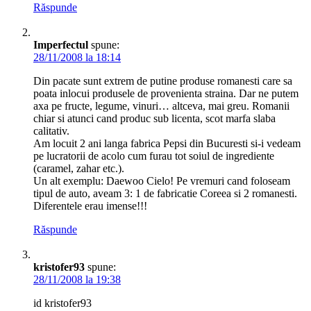
Răspunde
Imperfectul
spune:
28/11/2008 la 18:14
Din pacate sunt extrem de putine produse romanesti care sa
poata inlocui produsele de provenienta straina. Dar ne putem
axa pe fructe, legume, vinuri… altceva, mai greu. Romanii
chiar si atunci cand produc sub licenta, scot marfa slaba
calitativ.
Am locuit 2 ani langa fabrica Pepsi din Bucuresti si-i vedeam
pe lucratorii de acolo cum furau tot soiul de ingrediente
(caramel, zahar etc.).
Un alt exemplu: Daewoo Cielo! Pe vremuri cand foloseam
tipul de auto, aveam 3: 1 de fabricatie Coreea si 2 romanesti.
Diferentele erau imense!!!
Răspunde
kristofer93
spune:
28/11/2008 la 19:38
id kristofer93