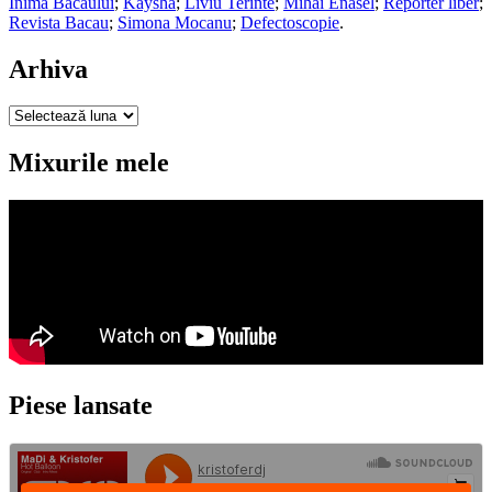
Inima Bacaului
;
Kaysha
;
Liviu Terinte
;
Mihai Enasel
;
Reporter liber
;
Revista Bacau
;
Simona Mocanu
;
Defectoscopie
.
Arhiva
Arhiva
Mixurile mele
Piese lansate