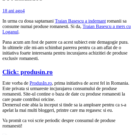
18 ani ago
4
In urma cu doua saptamani
Traian Basescu a indemant
romanii sa
consume numai produse romanesti. Si da,
Traian Basescu a mers cu
Loganul
.
Pana acum am fost de parere ca acest subiect este demagogie pura.
In ultimele zile mi-am schimbat parerea pentru ca am aflat de o
initiativa foarte interesanta pentru incurajarea achizitiei de produse
exclusiv romanesti.
Click: produsin.ro
Este vorba de
ProdusIn.ro
, prima initiativa de acest fel in Romania.
Este privata si urmareste incjurajarea consumului de produse
romanesti. Site-ul contine o baza de date cu produse romanesti la
care poate contribui oricine.
Demersul este abia la inceput si tinde sa ia amploare pentru ca s-a
apelat la mai multi bloggeri, printre care ma regasesc si eu.
Va promit ca voi scrie periodic despre consumul de produse
romanesti!