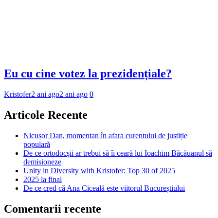
Eu cu cine votez la prezidențiale?
Kristofer
2 ani ago
2 ani ago
0
Articole Recente
Nicușor Dan, momentan în afara curentului de justiție
populară
De ce ortodocșii ar trebui să îi ceară lui Ioachim Băcăuanul să
demisioneze
Unity in Diversity with Kristofer: Top 30 of 2025
2025 la final
De ce cred că Ana Ciceală este viitorul Bucureștiului
Comentarii recente