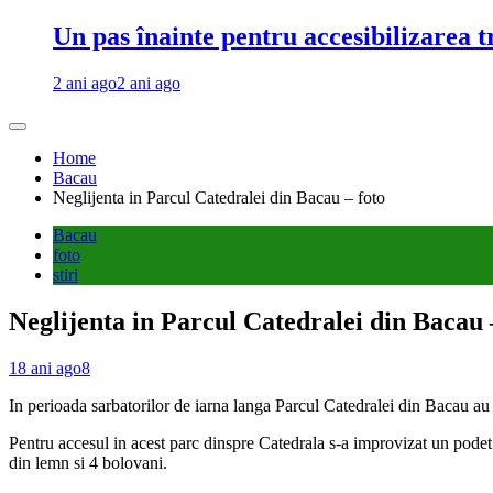
Un pas înainte pentru accesibilizarea 
2 ani ago
2 ani ago
Home
Bacau
Neglijenta in Parcul Catedralei din Bacau – foto
Bacau
foto
stiri
Neglijenta in Parcul Catedralei din Bacau 
18 ani ago
8
In perioada sarbatorilor de iarna langa Parcul Catedralei din Bacau au 
Pentru accesul in acest parc dinspre Catedrala s-a improvizat un podet 
din lemn si 4 bolovani.