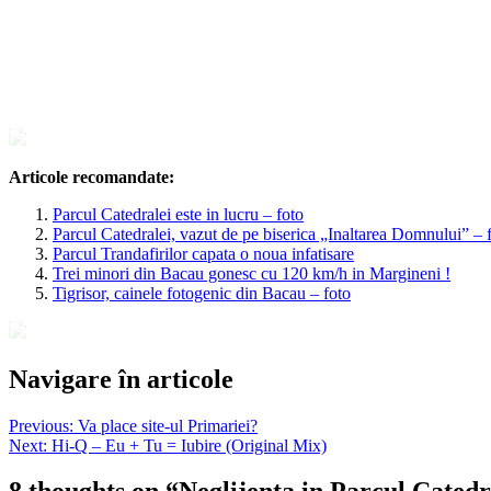
Articole recomandate:
Parcul Catedralei este in lucru – foto
Parcul Catedralei, vazut de pe biserica „Inaltarea Domnului” – 
Parcul Trandafirilor capata o noua infatisare
Trei minori din Bacau gonesc cu 120 km/h in Margineni !
Tigrisor, cainele fotogenic din Bacau – foto
Navigare în articole
Previous:
Va place site-ul Primariei?
Next:
Hi-Q – Eu + Tu = Iubire (Original Mix)