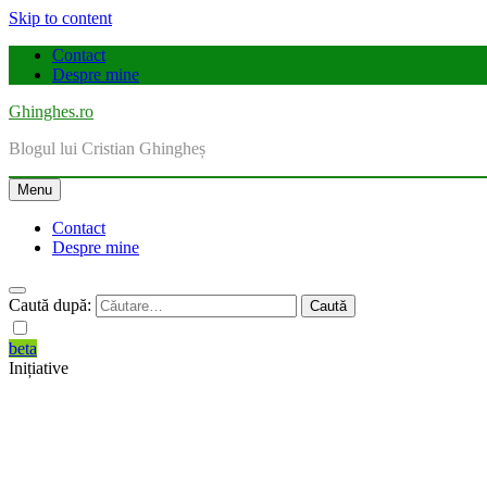
Skip to content
Contact
Despre mine
Ghinghes.ro
Blogul lui Cristian Ghingheș
Menu
Contact
Despre mine
Caută după:
beta
Inițiative