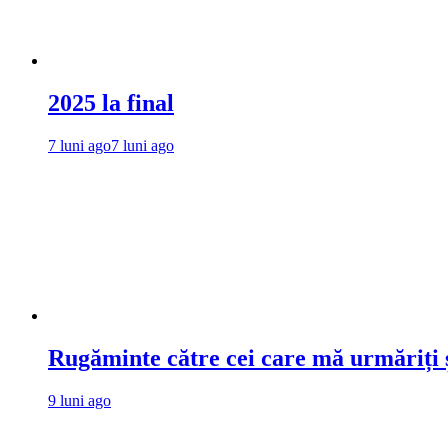
2025 la final
7 luni ago
7 luni ago
Rugăminte către cei care mă urmăriți ș
9 luni ago