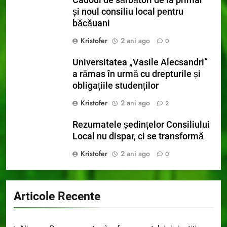
Cadoul de sărbători de la primar
și noul consiliu local pentru
băcăuani
Kristofer
2 ani ago
0
Universitatea „Vasile Alecsandri”
a rămas în urmă cu drepturile și
obligațiile studenților
Kristofer
2 ani ago
2
Rezumatele ședințelor Consiliului
Local nu dispar, ci se transformă
Kristofer
2 ani ago
0
Articole Recente