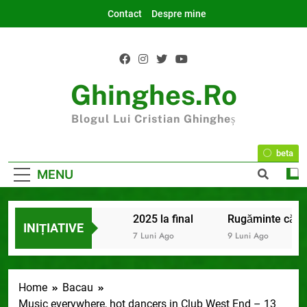
Skip
Contact
Despre mine
to
content
Ghinghes.ro
Blogul Lui Cristian Ghingheș
beta
MENU
2025 la final
Rugăminte către 
INIȚIATIVE
7 Luni Ago
9 Luni Ago
Home
Bacau
Music everywhere, hot dancers in Club West End – 13