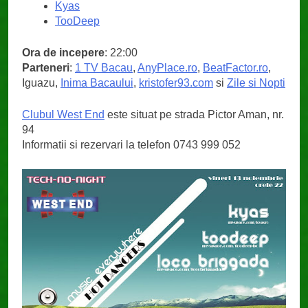
Kyas
TooDeep
Ora de incepere
: 22:00
Parteneri
:
1 TV Bacau
,
AnyPlace.ro
,
BeatFactor.ro
,
Iguazu,
Inima Bacaului
,
kristofer93.com
si
Zile si Nopti
Clubul West End
este situat pe strada Pictor Aman, nr.
94
Informatii si rezervari la telefon 0743 999 052