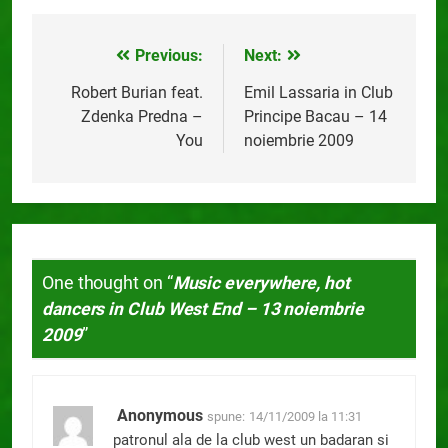
Previous:
Next:
Navigare
în
Robert Burian feat.
Emil Lassaria in Club
Zdenka Predna –
Principe Bacau – 14
articole
You
noiembrie 2009
One thought on “
Music everywhere, hot
dancers in Club West End – 13 noiembrie
2009
”
Anonymous
spune:
14/11/2009 la 11:31
patronul ala de la club west un badaran si