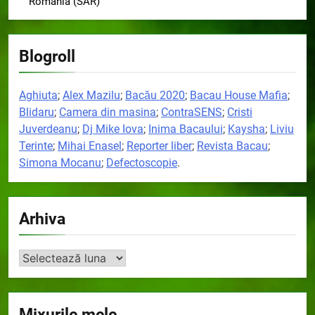
România (SAR)
Blogroll
Aghiuta
;
Alex Mazilu
;
Bacău 2020
;
Bacau House Mafia
;
Blidaru
;
Camera din masina
;
ContraSENS
;
Cristi
Juverdeanu
;
Dj Mike Iova
;
Inima Bacaului
;
Kaysha
;
Liviu
Terinte
;
Mihai Enasel
;
Reporter liber
;
Revista Bacau
;
Simona Mocanu
;
Defectoscopie
.
Arhiva
Arhiva
Mixurile mele