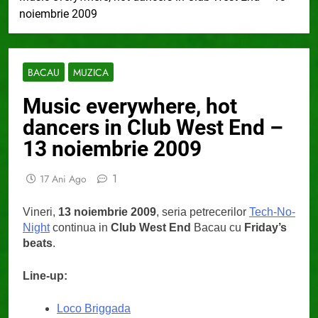
noiembrie 2009
BACAU
MUZICA
Music everywhere, hot
dancers in Club West End –
13 noiembrie 2009
1
17 Ani Ago
Vineri,
13 noiembrie 2009
, seria petrecerilor
Tech-No-
Night
continua in
Club West End
Bacau cu
Friday’s
beats
.
Line-up:
Loco Briggada