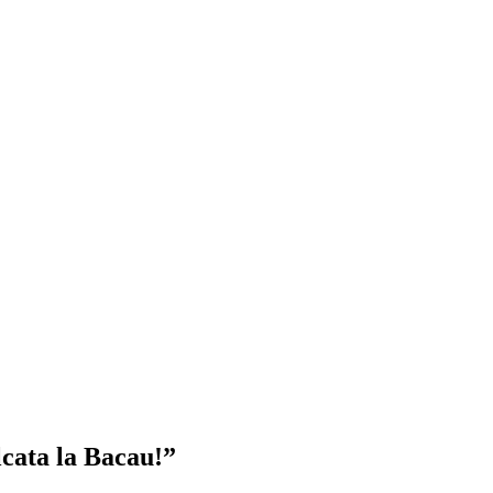
lcata la Bacau!
”