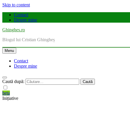
Skip to content
Contact
Despre mine
Ghinghes.ro
Blogul lui Cristian Ghingheș
Menu
Contact
Despre mine
Caută după:
beta
Inițiative