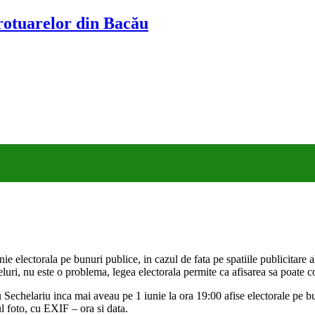
trotuarelor din Bacău
e electorala pe bunuri publice, in cazul de fata pe spatiile publicitare ale
eluri, nu este o problema, legea electorala permite ca afisarea sa poate c
helariu inca mai aveau pe 1 iunie la ora 19:00 afise electorale pe bunur
ul foto, cu EXIF – ora si data.