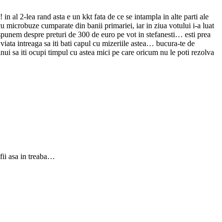
in al 2-lea rand asta e un kkt fata de ce se intampla in alte parti ale
cu microbuze cumparate din banii primariei, iar in ziua votului i-a luat
spunem despre preturi de 300 de euro pe vot in stefanesti… esti prea
 viata intreaga sa iti bati capul cu mizeriile astea… bucura-te de
inui sa iti ocupi timpul cu astea mici pe care oricum nu le poti rezolva
 fii asa in treaba…