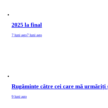
2025 la final
7 luni ago
7 luni ago
Rugăminte către cei care mă urmăriți ș
9 luni ago