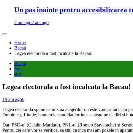
Un pas înainte pentru accesibilizarea 
2 ani ago
2 ani ago
Home
Bacau
Legea electorala a fost incalcata la Bacau!
Bacau
foto
stiri
Legea electorala a fost incalcata la Bacau!
18 ani ago
6
Legea electorala spune ca in ziua alegerilor nu este voie sa faci campani
Duminica, 1 iunie, bannerele candidatilor inca stateau pe cladiri si hot
Dar, PSD-ul (Catalin Mardare), PNL-ul (Romeo Stavarache) si Sergiu Sec
Pentru cei care vor sa verifice, sa stiti ca inca mai am pozele in aparat