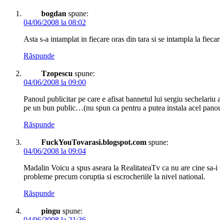
bogdan
spune:
04/06/2008 la 08:02
Asta s-a intamplat in fiecare oras din tara si se intampla la fieca
Răspunde
Tzopescu
spune:
04/06/2008 la 09:00
Panoul publicitar pe care e afisat bannetul lui sergiu sechelariu
pe un bun public…(nu spun ca pentru a putea instala acel panou p
Răspunde
FuckYouTovarasi.blogspot.com
spune:
04/06/2008 la 09:04
Madalin Voicu a spus aseara la RealitateaTv ca nu are cine sa
probleme precum coruptia si escrocheriile la nivel national.
Răspunde
pingu
spune:
04/06/2008 la 21:36