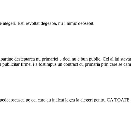
re alegeri. Esti revoltat degeaba, nu-i nimic deosebit.
 apartine desteptarea nu primariei…deci nu e bun public. Cel al lui stavar
ublicitar firmei i-a fostimpus un contract cu primaria prin care se cam o
-i pedeapseasca pe cei care au inalcat legea la alegeri pentru CA TOA