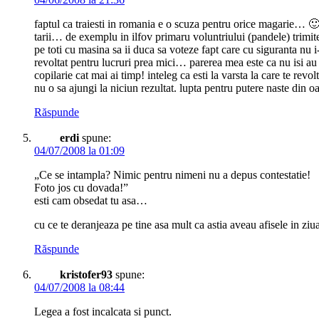
faptul ca traiesti in romania e o scuza pentru orice magarie… 🙂 o 
tarii… de exemplu in ilfov primaru voluntriului (pandele) trimite
pe toti cu masina sa ii duca sa voteze fapt care cu siguranta n
revoltat pentru lucruri prea mici… parerea mea este ca nu isi au r
copilarie cat mai ai timp! inteleg ca esti la varsta la care te re
nu o sa ajungi la niciun rezultat. lupta pentru putere naste din o
Răspunde
erdi
spune:
04/07/2008 la 01:09
„Ce se intampla? Nimic pentru nimeni nu a depus contestatie!
Foto jos cu dovada!”
esti cam obsedat tu asa…
cu ce te deranjeaza pe tine asa mult ca astia aveau afisele in ziua
Răspunde
kristofer93
spune:
04/07/2008 la 08:44
Legea a fost incalcata si punct.