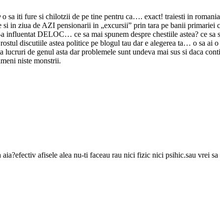
sa iti fure si chilotzii de pe tine pentru ca…. exact! traiesti in romania! 
 si in ziua de AZI pensionarii in „excursii” prin tara pe banii primariei 
u i-a influentat DELOC… ce sa mai spunem despre chestiile astea? ce sa 
ostul discutiile astea politice pe blogul tau dar e alegerea ta… o sa ai o
volta lucruri de genul asta dar problemele sunt undeva mai sus si daca cont
ameni niste monstrii.
 aia?efectiv afisele alea nu-ti faceau rau nici fizic nici psihic.sau vrei sa