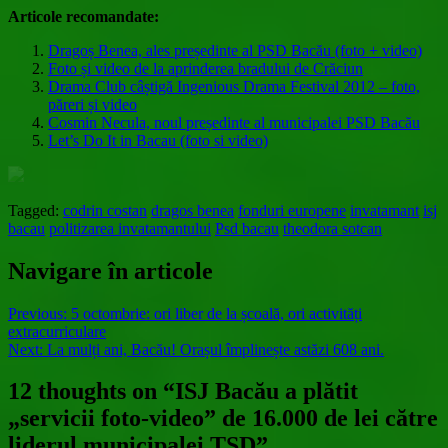
Articole recomandate:
Dragoș Benea, ales președinte al PSD Bacău (foto + video)
Foto și video de la aprinderea bradului de Crăciun
Drama Club câștigă Ingenious Drama Festival 2012 – foto,
păreri și video
Cosmin Necula, noul președinte al municipalei PSD Bacău
Let’s Do It in Bacau (foto si video)
Tagged:
codrin costan
dragos benea
fonduri europene
invatamant
isj
bacau
politizarea invatamantului
Psd bacau
theodora sotcan
Navigare în articole
Previous:
5 octombrie: ori liber de la școală, ori activități
extracurriculare
Next:
La mulți ani, Bacău! Orașul împlinește astăzi 608 ani.
12 thoughts on “
ISJ Bacău a plătit
„servicii foto-video” de 16.000 de lei către
liderul municipalei TSD
”