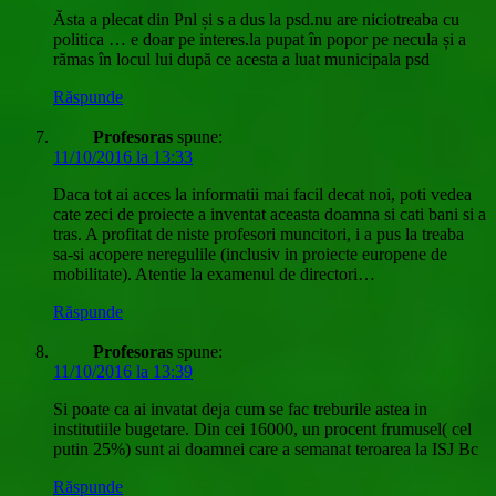
Ăsta a plecat din Pnl și s a dus la psd.nu are niciotreaba cu
politica … e doar pe interes.la pupat în popor pe necula și a
rămas în locul lui după ce acesta a luat municipala psd
Răspunde
Profesoras
spune:
11/10/2016 la 13:33
Daca tot ai acces la informatii mai facil decat noi, poti vedea
cate zeci de proiecte a inventat aceasta doamna si cati bani si a
tras. A profitat de niste profesori muncitori, i a pus la treaba
sa-si acopere neregulile (inclusiv in proiecte europene de
mobilitate). Atentie la examenul de directori…
Răspunde
Profesoras
spune:
11/10/2016 la 13:39
Si poate ca ai invatat deja cum se fac treburile astea in
institutiile bugetare. Din cei 16000, un procent frumusel( cel
putin 25%) sunt ai doamnei care a semanat teroarea la ISJ Bc
Răspunde