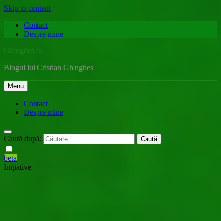
Skip to content
Contact
Despre mine
Ghinghes.ro
Blogul lui Cristian Ghingheș
Menu
Contact
Despre mine
Caută după:
beta
Inițiative