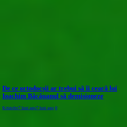
De ce ortodocșii ar trebui să îi ceară lui
Ioachim Băcăuanul să demisioneze
Kristofer
7 luni ago
7 luni ago
0