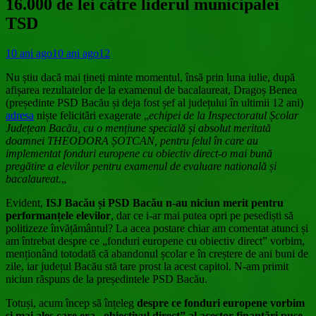
16.000 de lei către liderul municipalei
TSD
10 ani ago
10 ani ago
12
Nu știu dacă mai țineți minte momentul, însă prin luna iulie, după
afișarea rezultatelor de la examenul de bacalaureat, Dragoș Benea
(președinte PSD Bacău și deja fost șef al județului în ultimii 12 ani)
adresa
niște felicitări exagerate „
echipei de la Inspectoratul Școlar
Județean Bacău, cu o mențiune specială și absolut meritată
doamnei THEODORA ȘOTCAN, pentru felul în care au
implementat fonduri europene cu obiectiv direct-o mai bună
pregătire a elevilor pentru examenul de evaluare natională și
bacalaureat.
„
Evident,
ISJ Bacău și PSD Bacău n-au niciun merit pentru
performanțele elevilor
, dar ce i-ar mai putea opri pe pesediști să
politizeze învățământul? La acea postare chiar am comentat atunci și
am întrebat despre ce „fonduri europene cu obiectiv direct” vorbim,
menționând totodată că abandonul școlar e în creștere de ani buni de
zile, iar județul Bacău stă tare prost la acest capitol. N-am primit
niciun răspuns de la președintele PSD Bacău.
Totuși, acum încep să înțeleg
despre ce fonduri europene vorbim
și mai ales care era „obiectivul direct” al acestor finanțări puse