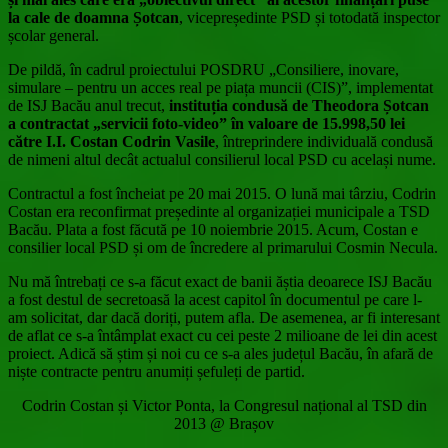
la cale de doamna Șotcan
, vicepreședinte PSD și totodată inspector
școlar general.
De pildă, în cadrul proiectului POSDRU „Consiliere, inovare,
simulare – pentru un acces real pe piața muncii (CIS)”, implementat
de ISJ Bacău anul trecut,
instituția condusă de Theodora Șotcan
a contractat „servicii foto-video” în valoare de 15.998,50 lei
către I.I. Costan Codrin Vasile
, întreprindere individuală condusă
de nimeni altul decât actualul consilierul local PSD cu același nume.
Contractul a fost încheiat pe 20 mai 2015. O lună mai târziu, Codrin
Costan era reconfirmat președinte al organizației municipale a TSD
Bacău. Plata a fost făcută pe 10 noiembrie 2015. Acum, Costan e
consilier local PSD și om de încredere al primarului Cosmin Necula.
Nu mă întrebați ce s-a făcut exact de banii ăștia deoarece ISJ Bacău
a fost destul de secretoasă la acest capitol în documentul pe care l-
am solicitat, dar dacă doriți, putem afla. De asemenea, ar fi interesant
de aflat ce s-a întâmplat exact cu cei peste 2 milioane de lei din acest
proiect. Adică să știm și noi cu ce s-a ales județul Bacău, în afară de
niște contracte pentru anumiți șefuleți de partid.
Codrin Costan și Victor Ponta, la Congresul național al TSD din
2013 @ Brașov