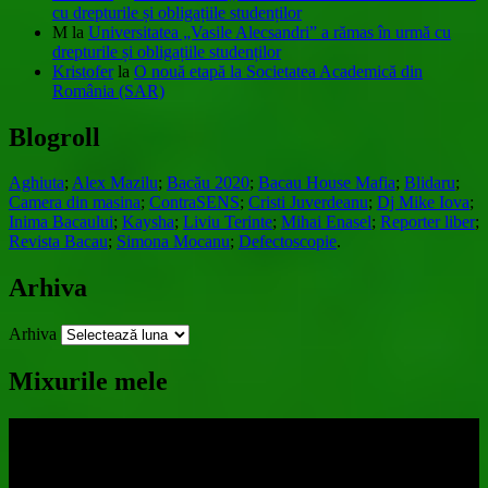
cu drepturile și obligațiile studenților
M
la
Universitatea „Vasile Alecsandri” a rămas în urmă cu
drepturile și obligațiile studenților
Kristofer
la
O nouă etapă la Societatea Academică din
România (SAR)
Blogroll
Aghiuta
;
Alex Mazilu
;
Bacău 2020
;
Bacau House Mafia
;
Blidaru
;
Camera din masina
;
ContraSENS
;
Cristi Juverdeanu
;
Dj Mike Iova
;
Inima Bacaului
;
Kaysha
;
Liviu Terinte
;
Mihai Enasel
;
Reporter liber
;
Revista Bacau
;
Simona Mocanu
;
Defectoscopie
.
Arhiva
Arhiva
Mixurile mele