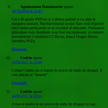
Agamemnon Dandanache
spune:
20/10/2016 la 22:47
Cat e de parsiv PSD-ul ce a distrus judetul si l-a adus la
marginea saraciei. Machiavelismul acestei fiare rosii depasete
orice limita prefacandu-se in ocrotitor al educatiei. Pretioasele
ghiozdane rosii distribuite n-au fost inscriptionate, cu numele
presedintelui Consiliului CJ Bacau, tatuca Dragos Benea
(membru PSD).
Răspunde
Codrin
spune:
14/06/2017 la 10:00
Costan Codrin era si martor in proces de trafic de droguri. Ii
cam placea sa ”fumeze”.
Răspunde
Codrin
spune:
14/06/2017 la 10:11
A fost si martor la un proces de trafic de droguri ca l-au