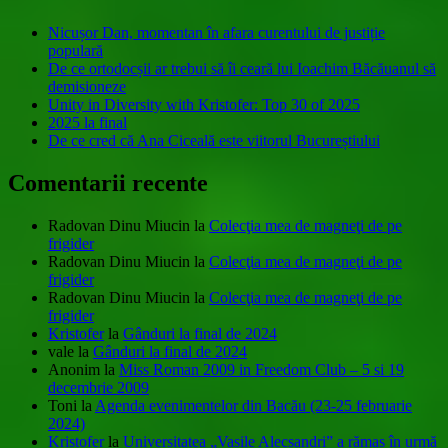
Nicușor Dan, momentan în afara curentului de justiție
populară
De ce ortodocșii ar trebui să îi ceară lui Ioachim Băcăuanul să
demisioneze
Unity in Diversity with Kristofer: Top 30 of 2025
2025 la final
De ce cred că Ana Ciceală este viitorul Bucureștiului
Comentarii recente
Radovan Dinu Miucin
la
Colecţia mea de magneţi de pe
frigider
Radovan Dinu Miucin
la
Colecţia mea de magneţi de pe
frigider
Radovan Dinu Miucin
la
Colecţia mea de magneţi de pe
frigider
Kristofer
la
Gânduri la final de 2024
vale
la
Gânduri la final de 2024
Anonim
la
Miss Roman 2009 in Freedom Club – 5 si 19
decembrie 2009
Toni
la
Agenda evenimentelor din Bacău (23-25 februarie
2024)
Kristofer
la
Universitatea „Vasile Alecsandri” a rămas în urmă