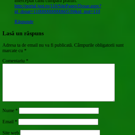
interceptat cand cumpara prafuri.
http://portal.just.ro/110/SitePages/Dosar.aspx?
id_dosar=11000000000060539&id_inst=110
Răspunde
Lasă un răspuns
Adresa ta de email nu va fi publicată.
Câmpurile obligatorii sunt
marcate cu
*
Comentariu
*
Nume
*
Email
*
Site web