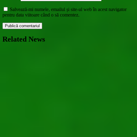
Salvează-mi numele, emailul și site-ul web în acest navigator
pentru data viitoare când o să comentez.
Related News