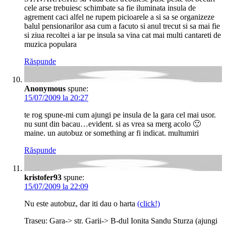
cele arse trebuiesc schimbate sa fie iluminata insula de
agrement caci alfel ne rupem picioarele a si sa se organizeze
balul pensionarilor asa cum a facuto si anul trecut si sa mai fie
si ziua recoltei a iar pe insula sa vina cat mai multi cantareti de
muzica populara
Răspunde
Anonymous
spune:
15/07/2009 la 20:27
te rog spune-mi cum ajungi pe insula de la gara cel mai usor.
nu sunt din bacau…evident. si as vrea sa merg acolo 🙂
maine. un autobuz or something ar fi indicat. multumiri
Răspunde
kristofer93
spune:
15/07/2009 la 22:09
Nu este autobuz, dar iti dau o harta
(click!)
Traseu: Gara-> str. Garii-> B-dul Ionita Sandu Sturza (ajungi