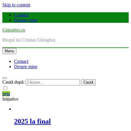
Skip to content
Contact
Despre mine
Ghinghes.ro
Blogul lui Cristian Ghingheș
Menu
Contact
Despre mine
Caută după:
beta
Inițiative
2025 la final