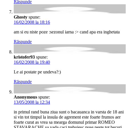
Răspunde
Ghosty
spune:
16/02/2008 la 18:16
am si eu niste poze :sezonul iarna :> cand apa era inghetata
Răspunde
kristofer93
spune:
16/02/2008 la 19:40
Le ai postate pe undeva?:)
Răspunde
Anonymous
spune:
13/05/2008 la 12:34
in primul rand buna ziua sunt o bacauanca in varsta de 18 ani
si vin tot timpul la insula de agrement este foarte frumos aer
foarte curat as vrea sa mearga domunul primar ROMEO
STAVARACHE sa vada caci trebuiesc puse peste tot becuri