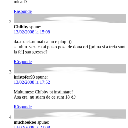
mica:D
Răspunde
Chibby
spune:
13/02/2008 la 15:08
da..exact..numai ca nu e plop :))
si..uhm..vezi ca ai pus o poza de doua ori [prima si a treia sunt
la fel] sau gresesc?
Răspunde
kristofer93
spune:
13/02/2008 la 17:52
Multumesc Chibby pt instiintare!
Asa era, nu stiam de ce sunt 18 🙂
Răspunde
muchookoo
spune:
13/02/2008 la 23:08