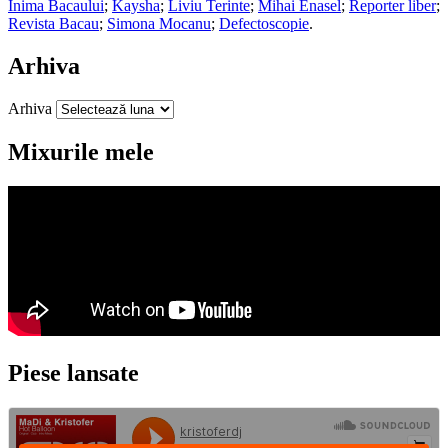
Inima Bacaului
;
Kaysha
;
Liviu Terinte
;
Mihai Enasel
;
Reporter liber
;
Revista Bacau
;
Simona Mocanu
;
Defectoscopie
.
Arhiva
Arhiva
Mixurile mele
Piese lansate