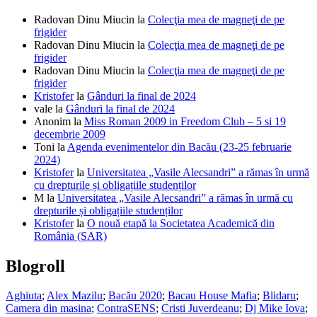
Radovan Dinu Miucin
la
Colecţia mea de magneţi de pe
frigider
Radovan Dinu Miucin
la
Colecţia mea de magneţi de pe
frigider
Radovan Dinu Miucin
la
Colecţia mea de magneţi de pe
frigider
Kristofer
la
Gânduri la final de 2024
vale
la
Gânduri la final de 2024
Anonim
la
Miss Roman 2009 in Freedom Club – 5 si 19
decembrie 2009
Toni
la
Agenda evenimentelor din Bacău (23-25 februarie
2024)
Kristofer
la
Universitatea „Vasile Alecsandri” a rămas în urmă
cu drepturile și obligațiile studenților
M
la
Universitatea „Vasile Alecsandri” a rămas în urmă cu
drepturile și obligațiile studenților
Kristofer
la
O nouă etapă la Societatea Academică din
România (SAR)
Blogroll
Aghiuta
;
Alex Mazilu
;
Bacău 2020
;
Bacau House Mafia
;
Blidaru
;
Camera din masina
;
ContraSENS
;
Cristi Juverdeanu
;
Dj Mike Iova
;