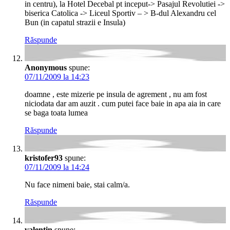
in centru), la Hotel Decebal pt inceput-> Pasajul Revolutiei ->
biserica Catolica -> Liceul Sportiv – > B-dul Alexandru cel
Bun (in capatul strazii e Insula)
Răspunde
Anonymous
spune:
07/11/2009 la 14:23
doamne , este mizerie pe insula de agrement , nu am fost
niciodata dar am auzit . cum putei face baie in apa aia in care
se baga toata lumea
Răspunde
kristofer93
spune:
07/11/2009 la 14:24
Nu face nimeni baie, stai calm/a.
Răspunde
valentin
spune: