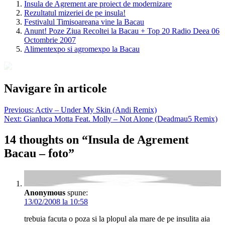
Insula de Agrement are proiect de modernizare
Rezultatul mizeriei de pe insula!
Festivalul Timisoareana vine la Bacau
Anunt! Poze Ziua Recoltei la Bacau + Top 20 Radio Deea 06
Octombrie 2007
Alimentexpo si agromexpo la Bacau
Navigare în articole
Previous:
Activ – Under My Skin (Andi Remix)
Next:
Gianluca Motta Feat. Molly – Not Alone (Deadmau5 Remix)
14 thoughts on “
Insula de Agrement
Bacau – foto
”
Anonymous
spune:
13/02/2008 la 10:58
trebuia facuta o poza si la plopul ala mare de pe insulita aia