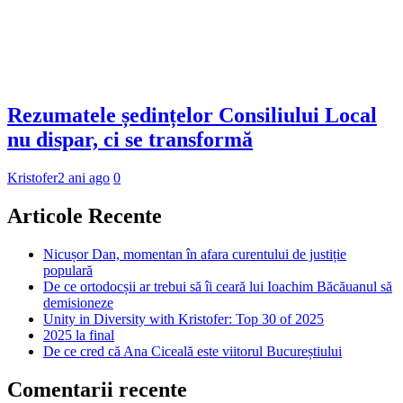
Rezumatele ședințelor Consiliului Local
nu dispar, ci se transformă
Kristofer
2 ani ago
0
Articole Recente
Nicușor Dan, momentan în afara curentului de justiție
populară
De ce ortodocșii ar trebui să îi ceară lui Ioachim Băcăuanul să
demisioneze
Unity in Diversity with Kristofer: Top 30 of 2025
2025 la final
De ce cred că Ana Ciceală este viitorul Bucureștiului
Comentarii recente