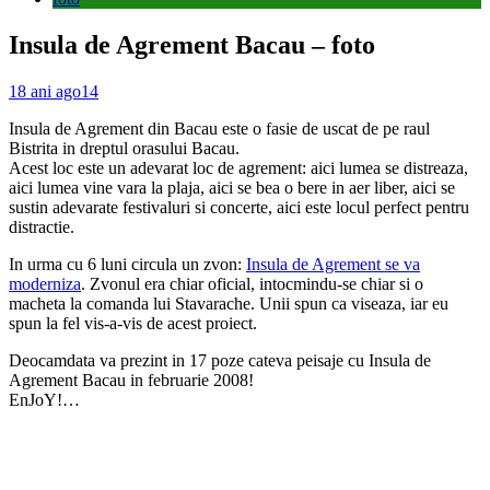
Insula de Agrement Bacau – foto
18 ani ago
14
Insula de Agrement din Bacau este o fasie de uscat de pe raul
Bistrita in dreptul orasului Bacau.
Acest loc este un adevarat loc de agrement: aici lumea se distreaza,
aici lumea vine vara la plaja, aici se bea o bere in aer liber, aici se
sustin adevarate festivaluri si concerte, aici este locul perfect pentru
distractie.
In urma cu 6 luni circula un zvon:
Insula de Agrement se va
moderniza
. Zvonul era chiar oficial, intocmindu-se chiar si o
macheta la comanda lui Stavarache. Unii spun ca viseaza, iar eu
spun la fel vis-a-vis de acest proiect.
Deocamdata va prezint in 17 poze cateva peisaje cu Insula de
Agrement Bacau in februarie 2008!
EnJoY!…