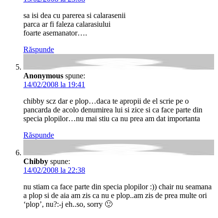
sa isi dea cu parerea si calarasenii
parca ar fi faleza calarasiului
foarte asemanator….
Răspunde
Anonymous
spune:
14/02/2008 la 19:41
chibby scz dar e plop…daca te apropii de el scrie pe o
pancarda de acolo denumirea lui si zice si ca face parte din
specia plopilor…nu mai stiu ca nu prea am dat importanta
Răspunde
Chibby
spune:
14/02/2008 la 22:38
nu stiam ca face parte din specia plopilor :)) chair nu seamana
a plop si de aia am zis ca nu e plop..am zis de prea multe ori
‘plop’, nu?:-j eh..so, sorry 🙂