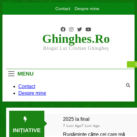
Skip
Contact
Despre mine
to
content
Ghinghes.ro
Blogul Lui Cristian Ghingheș
MENU
Contact
Despre mine
2025 la final
7 Luni Ago
7 Luni Ago
INIȚIATIVE
Rugăminte către cei care mă