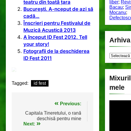
teatru din toată țara
liber
;
Revi
Bacau
;
Si
București. A-nceput de azi să
Mocanu
;
cadă…
Defectosc
Înscrieri pentru Festivalul de
Muzică Acustică 2013
A început ID Fest 2012. Tell
Arhiva
your story!
Fotografii de la deschiderea
Arhiva
ID Fest 2011
Mixuri
Tagged:
id fest
mele
Navigare
Previous:
în
Capitala Tineretului, o rană
deschisă pentru mine
articole
Next: