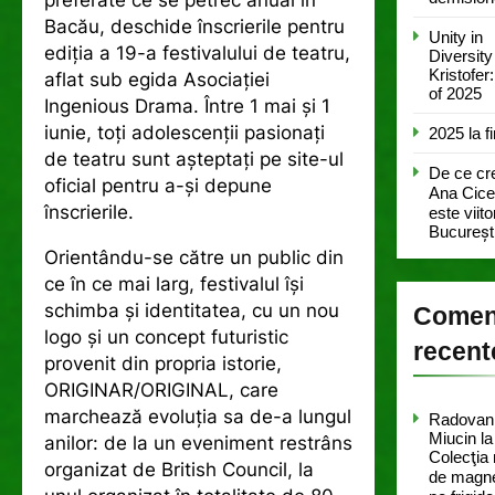
Bacău, deschide înscrierile pentru
Unity in
ediția a 19-a festivalului de teatru,
Diversity
Kristofer
aflat sub egida Asociației
of 2025
Ingenious Drama. Între 1 mai și 1
iunie, toți adolescenții pasionați
2025 la fi
de teatru sunt așteptați pe site-ul
De ce cr
oficial pentru a-și depune
Ana Cice
înscrierile.
este viito
București
Orientându-se către un public din
ce în ce mai larg, festivalul își
schimba și identitatea, cu un nou
Coment
logo și un concept futuristic
recent
provenit din propria istorie,
ORIGINAR/ORIGINAL, care
marchează evoluția sa de-a lungul
Radovan
Miucin
la
anilor: de la un eveniment restrâns
Colecţia
organizat de British Council, la
de magne