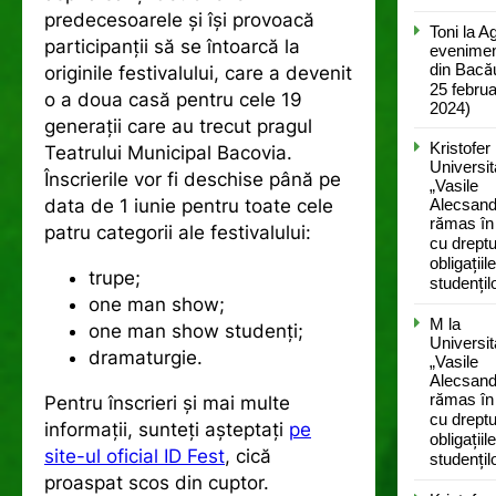
predecesoarele și își provoacă
Toni
la
A
participanții să se întoarcă la
evenimen
din Bacă
originile festivalului, care a devenit
25 februa
o a doua casă pentru cele 19
2024)
generații care au trecut pragul
Kristofer
Teatrului Municipal Bacovia.
Universit
Înscrierile vor fi deschise până pe
„Vasile
data de 1 iunie pentru toate cele
Alecsandr
rămas în
patru categorii ale festivalului:
cu dreptur
obligațiil
trupe;
studențil
one man show;
M
la
one man show studenţi;
Universit
dramaturgie.
„Vasile
Alecsandr
rămas în
Pentru înscrieri și mai multe
cu dreptur
informații, sunteţi aşteptaţi
pe
obligațiil
site-ul oficial ID Fest
, cică
studențil
proaspat scos din cuptor.