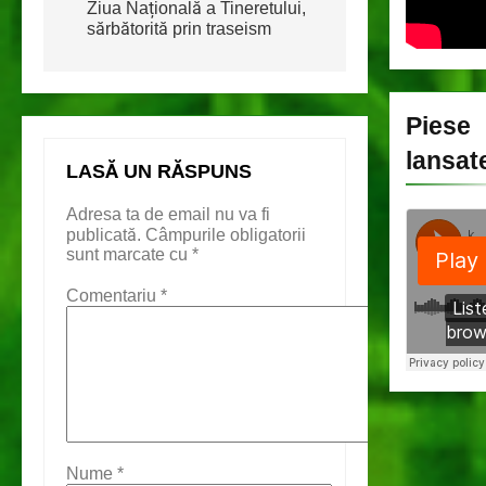
Ziua Națională a Tineretului,
sărbătorită prin traseism
Piese
lansat
LASĂ UN RĂSPUNS
Adresa ta de email nu va fi
publicată.
Câmpurile obligatorii
sunt marcate cu
*
Comentariu
*
Nume
*