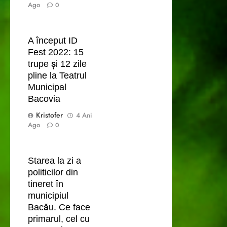
Ago
0
A început ID
Fest 2022: 15
trupe și 12 zile
pline la Teatrul
Municipal
Bacovia
Kristofer
4 Ani
Ago
0
Starea la zi a
politicilor din
tineret în
municipiul
Bacău. Ce face
primarul, cel cu