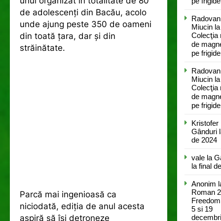
unul organizat în totalitate de 80
pe frigide
de adolescenți din Bacău, acolo
Radovan
unde ajung peste 350 de oameni
Miucin
la
din toată țara, dar și din
Colecţia
de magne
străinătate.
pe frigide
Radovan
Miucin
la
Colecţia
de magne
pe frigide
Kristofer
Gânduri l
de 2024
vale
la
G
la final 
Anonim
l
Roman 2
Parcă mai ingenioasă ca
Freedom
niciodată, ediția de anul acesta
5 si 19
aspiră să își detroneze
decembr