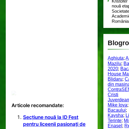
Kristofer
nouă eta
Societat
Academic
România
Blogro
Aghiuta
;
A
Mazilu
;
Ba
2020
;
Bac
House Maf
Blidaru
;
C
din masin
ContraS
Cristi
Juverdea
Articole recomandate:
Mike Iova
Bacaului
;
Kaysha
;
L
Secțiune nouă la ID Fest
Terinte
;
Mi
pentru liceenii pasionați de
Enasel
;
Re