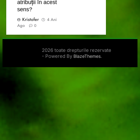
atribuții în acest
sens?
Kristofer
4 Ani
Ago
0
2026 toate drepturile rezervate
- Powered By
.
BlazeThemes