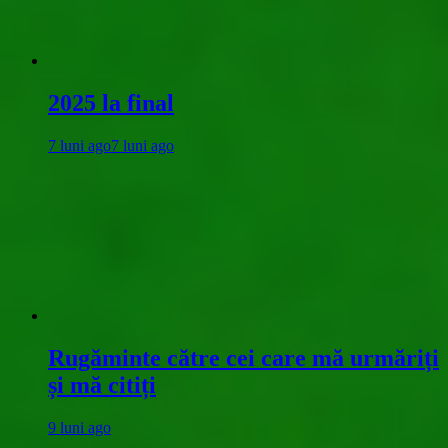
2025 la final
7 luni ago
7 luni ago
Rugăminte către cei care mă urmăriți
și mă citiți
9 luni ago