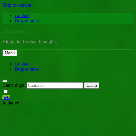
Skip to content
Contact
Despre mine
Ghinghes.ro
Blogul lui Cristian Ghingheș
Menu
Contact
Despre mine
Caută după:
beta
Inițiative