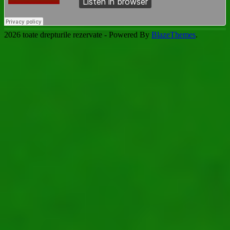
2026 toate drepturile rezervate - Powered By
BlazeThemes
.