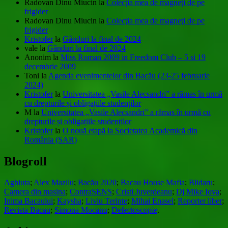
Radovan Dinu Miucin
la
Colecţia mea de magneţi de pe
frigider
Radovan Dinu Miucin
la
Colecţia mea de magneţi de pe
frigider
Kristofer
la
Gânduri la final de 2024
vale
la
Gânduri la final de 2024
Anonim
la
Miss Roman 2009 in Freedom Club – 5 si 19
decembrie 2009
Toni
la
Agenda evenimentelor din Bacău (23-25 februarie
2024)
Kristofer
la
Universitatea „Vasile Alecsandri” a rămas în urmă
cu drepturile și obligațiile studenților
M
la
Universitatea „Vasile Alecsandri” a rămas în urmă cu
drepturile și obligațiile studenților
Kristofer
la
O nouă etapă la Societatea Academică din
România (SAR)
Blogroll
Aghiuta
;
Alex Mazilu
;
Bacău 2020
;
Bacau House Mafia
;
Blidaru
;
Camera din masina
;
ContraSENS
;
Cristi Juverdeanu
;
Dj Mike Iova
;
Inima Bacaului
;
Kaysha
;
Liviu Terinte
;
Mihai Enasel
;
Reporter liber
;
Revista Bacau
;
Simona Mocanu
;
Defectoscopie
.