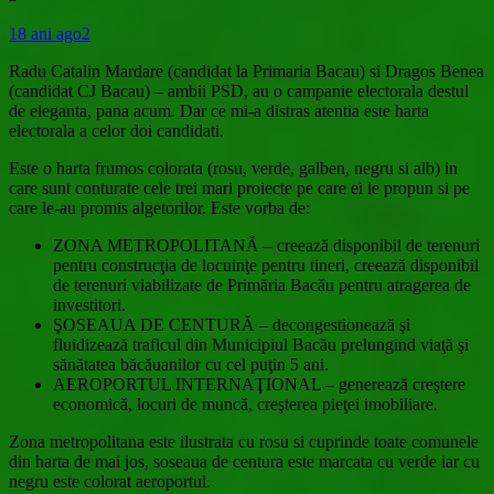
18 ani ago
2
Radu Catalin Mardare (candidat la Primaria Bacau) si Dragos Benea
(candidat CJ Bacau) – ambii PSD, au o campanie electorala destul
de eleganta, pana acum. Dar ce mi-a distras atentia este harta
electorala a celor doi candidati.
Este o harta frumos colorata (rosu, verde, galben, negru si alb) in
care sunt conturate cele trei mari proiecte pe care ei le propun si pe
care le-au promis algetorilor. Este vorba de:
ZONA METROPOLITANĂ – creează disponibil de terenuri
pentru construcţia de locuinţe pentru tineri, creează disponibil
de terenuri viabilizate de Primăria Bacău pentru atragerea de
investitori.
ŞOSEAUA DE CENTURĂ – decongestionează şi
fluidizează traficul din Municipiul Bacău prelungind viaţă şi
sănătatea băcăuanilor cu cel puţin 5 ani.
AEROPORTUL INTERNAŢIONAL – generează creştere
economică, locuri de muncă, creşterea pieţei imobiliare.
Zona metropolitana este ilustrata cu rosu si cuprinde toate comunele
din harta de mai jos, soseaua de centura este marcata cu verde iar cu
negru este colorat aeroportul.