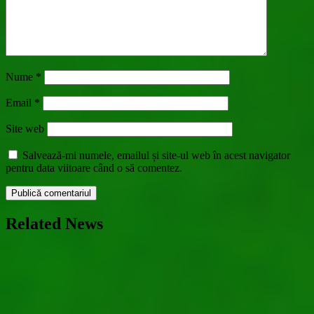
Nume
*
Email
*
Site web
Salvează-mi numele, emailul și site-ul web în acest navigator
pentru data viitoare când o să comentez.
Related News