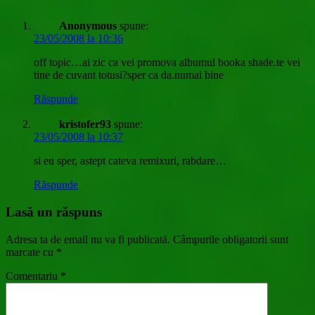
Anonymous
spune:
23/05/2008 la 10:36
off topic…ai zic ca vei promova albumul booka shade.te vei
tine de cuvant totusi?sper ca da.numai bine
Răspunde
kristofer93
spune:
23/05/2008 la 10:37
si eu sper, astept cateva remixuri, rabdare…
Răspunde
Lasă un răspuns
Adresa ta de email nu va fi publicată.
Câmpurile obligatorii sunt
marcate cu
*
Comentariu
*