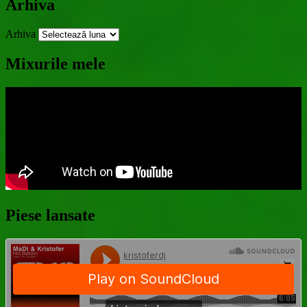
Arhiva
Arhiva
Mixurile mele
Piese lansate