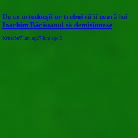
De ce ortodocșii ar trebui să îi ceară lui
Ioachim Băcăuanul să demisioneze
Kristofer
7 luni ago
7 luni ago
0