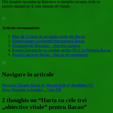
Din imagine nu putea sa lipseasca si stampila (neagra, scrie sa
punem stampil pe 4, asta ramane de vazut).
Articole recomandate:
Bloc de 12 etaje pe un spatiu verde din Bacau
Planuri pentru Aeroportul International Bacau
Frumuseti ale Bacaului – obiective turistice
Romeo Stavarache va candida pentru PD-L la Primaria Bacau
Parcul Cancicov Bacau – foto in trei anotimpuri
Navigare în articole
Previous:
Despre Bacau @ Meciul Serii @ Realitatea TV
Next:
Program (schedule) – Vibe FM
2 thoughts on “
Harta cu cele trei
„obiective vitale” pentru Bacau
”