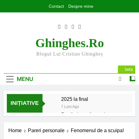
Skip
Contact
Despre mine
to
content
Ghinghes.ro
Blogul Lui Cristian Ghingheș
beta
MENU
2025 la final
INIȚIATIVE
7 Luni Ago
Rugăminte către cei care
mă urmăriți și mă citiți
9 Luni Ago
Home
Pareri personale
Fenomenul de a scuipa!
Mesajul meu de început de