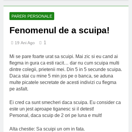
an școlar: fără fondul clasei,
fără fondul școlii
2 Ani Ago
Proiect depus pentru tinerii
PARERI PERSONALE
și organizațiile din Bacău
Fenomenul de a scuipa!
2 Ani Ago
Harta și programul
terenurilor de sport publice
1
19 Ani Ago
din municipiul Bacău
2 Ani Ago
Un pas înainte pentru
Mi se pare foarte urat sa scuipi. Mai zic si eu cand ai
accesibilizarea trotuarelor
flegma in gura ca esti racit… dar nu cum scuipa multi
din Bacău
2 Ani Ago
dintre colegii, prietenii mei. Din 5 in 5 secunde scuipa.
Daca stai cu mine 5 min jos pe o banca, se aduna
multe picatele secretate de acesti indivizi cu flegma
pe asfalt.
Ei cred ca sunt smecheri daca scuipa. Eu consider ca
este un jest aproape tiganesc si il detest!
Personal, daca scuip de 2 ori pe luna e mult!
Alta chestie: Sa scuipi un om in fata.