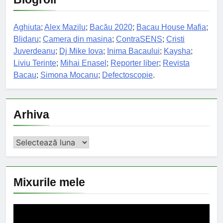
Aghiuta
;
Alex Mazilu
;
Bacău 2020
;
Bacau House Mafia
;
Blidaru
;
Camera din masina
;
ContraSENS
;
Cristi
Juverdeanu
;
Dj Mike Iova
;
Inima Bacaului
;
Kaysha
;
Liviu Terinte
;
Mihai Enasel
;
Reporter liber
;
Revista
Bacau
;
Simona Mocanu
;
Defectoscopie
.
Arhiva
Arhiva
Mixurile mele