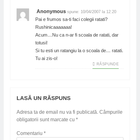
Anonymous
spune:
10/04/2007 la 12:20
Pai e frumos sa-ti faci colegii ratati?
Rushinicaaaaaaa!
Acum…Nu ca n-ar fi scoala de ratati, dar
totusi!
Si tu esti un ratangiu la o scoala de… ratati.
Tu ai zis-o!
RĂSPUNDE
LASĂ UN RĂSPUNS
Adresa ta de email nu va fi publicată.
Câmpurile
obligatorii sunt marcate cu
*
Comentariu
*