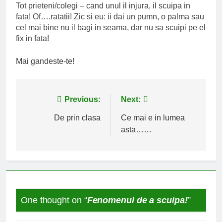
Tot prieteni/colegi – cand unul il injura, il scuipa in
fata! Of….ratatii! Zic si eu: ii dai un pumn, o palma sau
cel mai bine nu il bagi in seama, dar nu sa scuipi pe el
fix in fata!
Mai gandeste-te!
Navigare
Previous:
Next:
în
De prin clasa
Ce mai e in lumea
asta……
articole
One thought on “
Fenomenul de a scuipa!
”