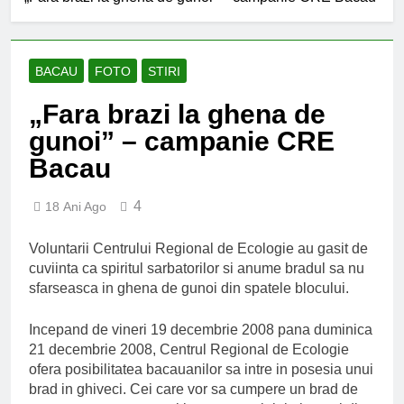
an școlar: fără fondul clasei,
fără fondul școlii
2 Ani Ago
Proiect depus pentru tinerii
și organizațiile din Bacău
BACAU
FOTO
STIRI
2 Ani Ago
„Fara brazi la ghena de
Harta și programul
terenurilor de sport publice
gunoi” – campanie CRE
din municipiul Bacău
2 Ani Ago
Bacau
Un pas înainte pentru
accesibilizarea trotuarelor
din Bacău
4
18 Ani Ago
2 Ani Ago
Voluntarii Centrului Regional de Ecologie au gasit de
cuviinta ca spiritul sarbatorilor si anume bradul sa nu
sfarseasca in ghena de gunoi din spatele blocului.
Incepand de vineri 19 decembrie 2008 pana duminica
21 decembrie 2008, Centrul Regional de Ecologie
ofera posibilitatea bacauanilor sa intre in posesia unui
brad in ghiveci. Cei care vor sa cumpere un brad de