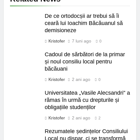
De ce ortodocșii ar trebui să îi
ceară lui Ioachim Băcăuanul să
demisioneze
Kristofer
7 luni ago
0
Cadoul de sărbători de la primar
și noul consiliu local pentru
băcăuani
Kristofer
2 ani ago
0
Universitatea „Vasile Alecsandri” a
rămas în urmă cu drepturile și
obligațiile studenților
Kristofer
2 ani ago
2
Rezumatele ședințelor Consiliului
Local nu dispar, ci se transformă