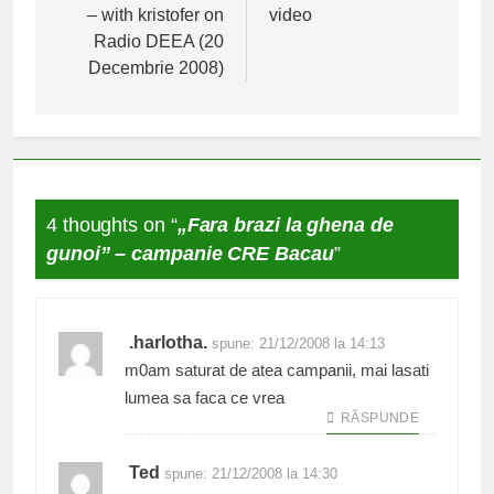
– with kristofer on
video
articole
Radio DEEA (20
Decembrie 2008)
4 thoughts on “
„Fara brazi la ghena de
gunoi” – campanie CRE Bacau
”
.harlotha.
spune:
21/12/2008 la 14:13
m0am saturat de atea campanii, mai lasati
lumea sa faca ce vrea
RĂSPUNDE
Ted
spune:
21/12/2008 la 14:30