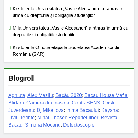
Kristofer
la
Universitatea „Vasile Alecsandri” a rămas în
urmă cu drepturile și obligațiile studenților
M
la
Universitatea „Vasile Alecsandri” a rămas în urmă cu
drepturile și obligațiile studenților
Kristofer
la
O nouă etapă la Societatea Academică din
România (SAR)
Blogroll
Aghiuta
;
Alex Mazilu
;
Bacău 2020
;
Bacau House Mafia
;
Blidaru
;
Camera din masina
;
ContraSENS
;
Cristi
Juverdeanu
;
Dj Mike Iova
;
Inima Bacaului
;
Kaysha
;
Liviu Terinte
;
Mihai Enasel
;
Reporter liber
;
Revista
Bacau
;
Simona Mocanu
;
Defectoscopie
.