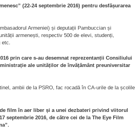
 Armenesc” (22-24 septembrie 2016) pentru desfășurarea
ambasadorul Armeniei) și deputații Pambuccian și
ității armenești, respectiv 500 de elevi, studenți,
 etc.
016 prin care s-au desemnat reprezentanții Consiliului
dministrație ale unităților de învățământ preuniversitar
inel, ambii de la PSRO, fac rocadă în CA-urile de la școlile
e film în aer liber și a unei dezbateri privind viitorul
17 septembrie 2016, de către cei de la The Eye Film
ma”.