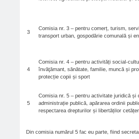
Comisia nr. 3 – pentru comerț, turism, servi
3
transport urban, gospodărie comunală și en
Comisia nr. 4 – pentru activități social-cultu
4
învăţămant, sănătate, familie, muncă și prot
protecție copii și sport
Comisia nr. 5 – pentru activitate juridică și 
5
administrație publică, apărarea ordinii publi
respectarea drepturilor și libertăților cetățe
Din comisia numărul 5 fac eu parte, fiind secreta