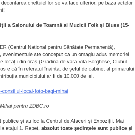
 decontarea cheltuielilor se va face ulterior, pe baza actelor
nt!
iții a Salonului de Toamnă al Muzicii Folk și Blues (15-
ER (Centrul Național pentru Sănătate Permanentă),
, evenimentule ste conceput ca un omagiu adus memoriei
te locații din oraș (Grădina de vară Vila Borghese, Clubul
os e că în referatul înaintat de șeful de cabinet al primarului
tribuția municipiului ar fi de 10.000 de lei.
 Mihai pentru ZDBC.ro
 publice și au loc la Centrul de Afaceri și Expoziții. Mai
 la etajul 1. Repet,
absolut toate ședințele sunt publice și