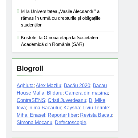
M
la
Universitatea „Vasile Alecsandri” a
rămas în urmă cu drepturile și obligațiile
studenților
Kristofer
la
O nouă etapă la Societatea
Academică din România (SAR)
Blogroll
Aghiuta
;
Alex Mazilu
;
Bacău 2020
;
Bacau
House Mafia
;
Blidaru
;
Camera din masina
;
ContraSENS
;
Cristi Juverdeanu
;
Dj Mike
Iova
;
Inima Bacaului
;
Kaysha
;
Liviu Terinte
;
Mihai Enasel
;
Reporter liber
;
Revista Bacau
;
Simona Mocanu
;
Defectoscopie
.