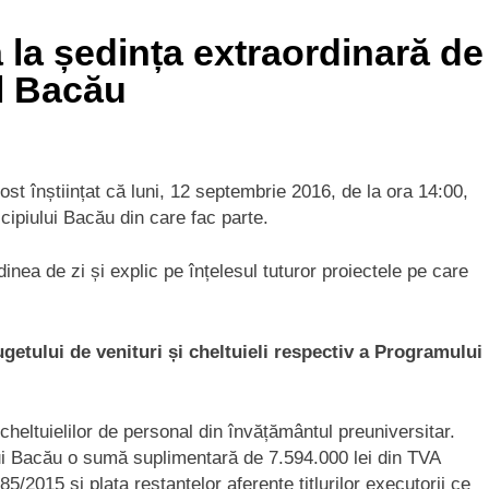
 la ședința extraordinară de
al Bacău
ost înștiințat că luni, 12 septembrie 2016, de la ora 14:00,
cipiului Bacău din care fac parte.
nea de zi și explic pe înțelesul tuturor proiectele pe care
ugetului de venituri și cheltuieli respectiv a Programului
cheltuielilor de personal din învățământul preuniversitar.
lui Bacău o sumă suplimentară de 7.594.000 lei din TVA
5/2015 și plata restanțelor aferente titlurilor executorii ce