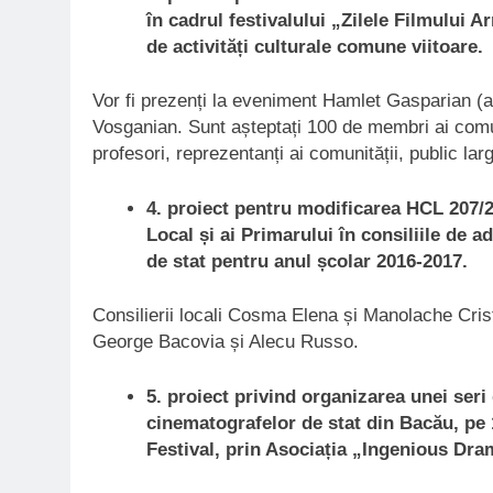
în cadrul festivalului „Zilele Filmului
de activități culturale comune viitoare.
Vor fi prezenți la eveniment Hamlet Gasparian (
Vosganian. Sunt așteptați 100 de membri ai comun
profesori, reprezentanți ai comunității, public larg
4.
proiect pentru modificarea HCL 207/2
Local și ai Primarului în consiliile de a
de stat pentru anul școlar 2016-2017.
Consilierii locali Cosma Elena și Manolache Crist
George Bacovia și Alecu Russo.
5. proiect privind organizarea unei seri d
cinematografelor de stat din Bacău, pe 
Festival, prin Asociația „Ingenious Dra