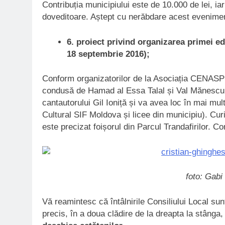
Contribuția municipiului este de 10.000 de lei, iar
doveditoare. Aștept cu nerăbdare acest evenime
6. proiect privind organizarea primei ed
18 septembrie 2016);
Conform organizatorilor de la Asociația CENASP
condusă de Hamad al Essa Talal și Val Mănescu
cantautorului Gil Ioniță și va avea loc în mai mul
Cultural SIF Moldova și licee din municipiu). Curi
este precizat foișorul din Parcul Trandafirilor. Con
foto: Gabi
Vă reamintesc că întâlnirile Consiliului Local sunt
precis, în a doua clădire de la dreapta la stânga,