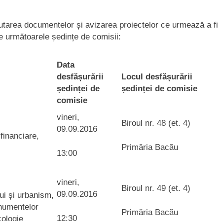
scutarea documentelor și avizarea proiectelor ce urmează a fi
e următoarele ședințe de comisii:
Data
desfășurării
Locul desfășurării
ședinței de
ședinței de comisie
comisie
vineri,
Biroul nr. 48 (et. 4)
09.09.2016
financiare,
Primăria Bacău
13:00
vineri,
Biroul nr. 49 (et. 4)
09.09.2016
ui și urbanism,
onumentelor
Primăria Bacău
12:30
cologie