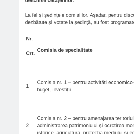
deschise cetățenilor.
La fel și ședințele comisiilor. Așadar, pentru di
dezbătute și votate la ședință, au fost programat
Nr.
Comisia de specialitate
Crt.
Comisia nr. 1 – pentru activități economico-
1
buget, investiții
Comisia nr. 2 – pentru amenajarea teritoriul
2
administrarea patrimoniului și ocrotirea m
istorice, agricultură, protecția mediului și e