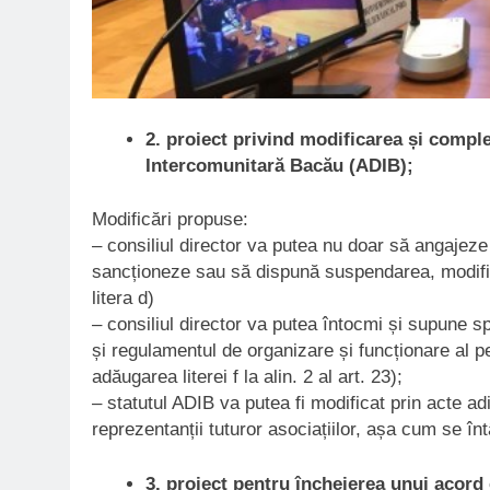
2. proiect privind modificarea și comple
Intercomunitară Bacău (ADIB);
Modificări propuse:
– consiliul director va putea nu doar să angajeze 
sancționeze sau să dispună suspendarea, modifica
litera d)
– consiliul director va putea întocmi și supune s
și regulamentul de organizare și funcționare al per
adăugarea literei f la alin. 2 al art. 23);
– statutul ADIB va putea fi modificat prin acte ad
reprezentanții tuturor asociațiilor, așa cum se î
3. proiect pentru încheierea unui acor