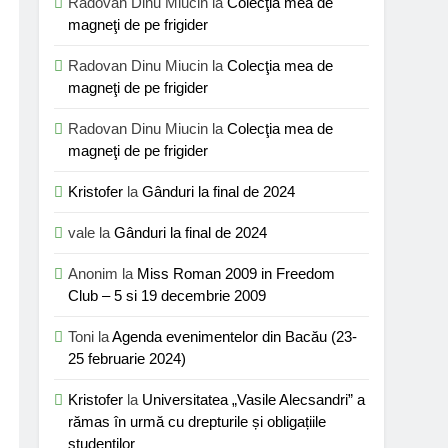
Radovan Dinu Miucin
la
Colecţia mea de
magneţi de pe frigider
Radovan Dinu Miucin
la
Colecţia mea de
magneţi de pe frigider
Radovan Dinu Miucin
la
Colecţia mea de
magneţi de pe frigider
Kristofer
la
Gânduri la final de 2024
vale
la
Gânduri la final de 2024
Anonim
la
Miss Roman 2009 in Freedom
Club – 5 si 19 decembrie 2009
Toni
la
Agenda evenimentelor din Bacău (23-
25 februarie 2024)
Kristofer
la
Universitatea „Vasile Alecsandri” a
rămas în urmă cu drepturile și obligațiile
studenților