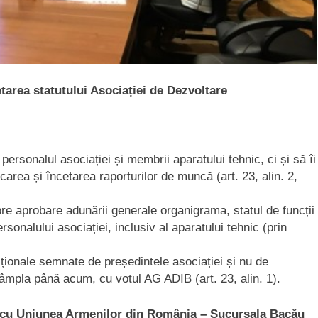
tarea statutului Asociației de Dezvoltare
personalul asociației și membrii aparatului tehnic, ci și să îi
rea și încetarea raporturilor de muncă (art. 23, alin. 2,
pre aprobare adunării generale organigrama, statul de funcții
sonalului asociației, inclusiv al aparatului tehnic (prin
iționale semnate de președintele asociației și nu de
ntâmpla până acum, cu votul AG ADIB (art. 23, alin. 1).
d cu Uniunea Armenilor din România – Sucursala Bacău