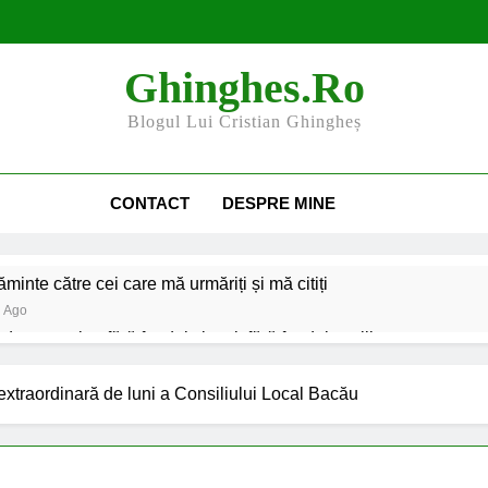
Ghinghes.ro
Blogul Lui Cristian Ghingheș
CONTACT
DESPRE MINE
minte către cei care mă urmăriți și mă citiți
i Ago
e an școlar: fără fondul clasei, fără fondul școlii
rii și organizațiile din Bacău
Harta și programul terenuri
extraordinară de luni a Consiliului Local Bacău
2 Ani Ago
cesibilizarea trotuarelor din Bacău