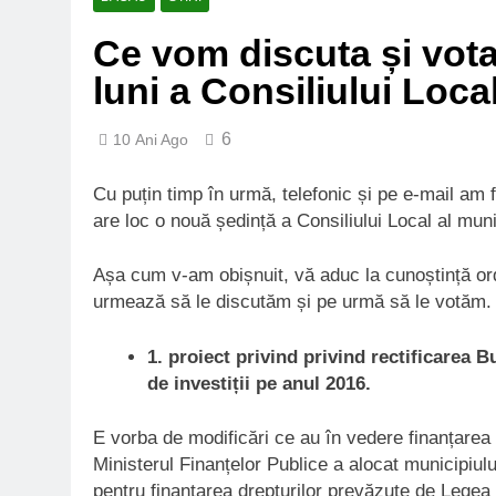
Ce vom discuta și vota
luni a Consiliului Loc
6
10 Ani Ago
Cu puțin timp în urmă, telefonic și pe e-mail am f
are loc o nouă ședință a Consiliului Local al muni
Așa cum v-am obișnuit, vă aduc la cunoștință ordi
urmează să le discutăm și pe urmă să le votăm.
1. proiect privind privind rectificarea B
de investiții pe anul 2016.
E vorba de modificări ce au în vedere finanțarea 
Ministerul Finanțelor Publice a alocat municipiu
pentru finanțarea drepturilor prevăzute de Legea 8