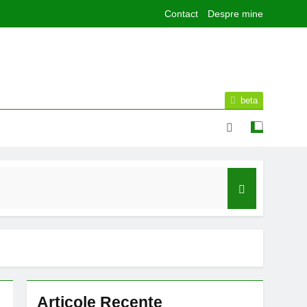
Contact
Despre mine
beta
lor de sport publice din municipiul Bacău
Articole Recente