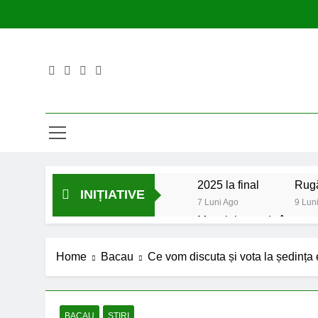
Skip
to
content
2025 la final
Rugă
INIȚIATIVE
7 Luni Ago
9 Lun
Mesajul meu de început d
2 Ani Ago
Proiect depus pentru tine
Home
Bacau
Ce vom discuta și vota la ședința 
2 Ani Ago
Un pas înainte pentru ac
2 Ani Ago
BACAU
STIRI