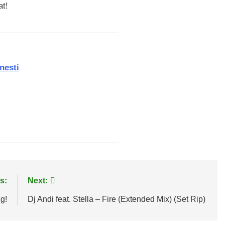
at!
nesti
s:
Next:
g!
Dj Andi feat. Stella – Fire (Extended Mix) (Set Rip)