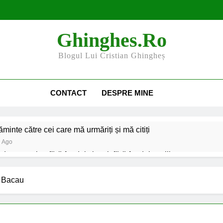
Ghinghes.ro
Blogul Lui Cristian Ghingheș
CONTACT
DESPRE MINE
minte către cei care mă urmăriți și mă citiți
i Ago
e an școlar: fără fondul clasei, fără fondul școlii
rii și organizațiile din Bacău
Harta și programul terenuri
a Bacau
2 Ani Ago
cesibilizarea trotuarelor din Bacău