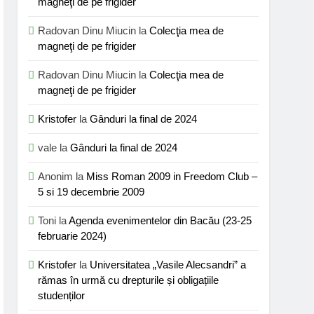
magneţi de pe frigider
Radovan Dinu Miucin
la
Colecţia mea de
magneţi de pe frigider
Radovan Dinu Miucin
la
Colecţia mea de
magneţi de pe frigider
Kristofer
la
Gânduri la final de 2024
vale
la
Gânduri la final de 2024
Anonim
la
Miss Roman 2009 in Freedom Club –
5 si 19 decembrie 2009
Toni
la
Agenda evenimentelor din Bacău (23-25
februarie 2024)
Kristofer
la
Universitatea „Vasile Alecsandri” a
rămas în urmă cu drepturile și obligațiile
studenților