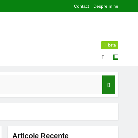
Contact
Despre mine
beta
lor de sport publice din municipiul Bacău
Articole Recente