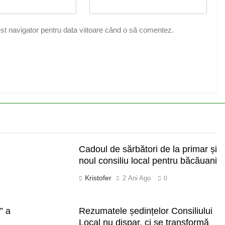
st navigator pentru data viitoare când o să comentez.
Cadoul de sărbători de la primar și
noul consiliu local pentru băcăuani
Kristofer
2 Ani Ago
0
” a
Rezumatele ședințelor Consiliului
Local nu dispar, ci se transformă