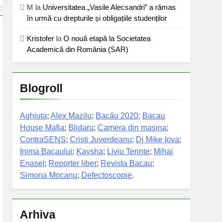
M
la
Universitatea „Vasile Alecsandri” a rămas
în urmă cu drepturile și obligațiile studenților
Kristofer
la
O nouă etapă la Societatea
Academică din România (SAR)
Blogroll
Aghiuta
;
Alex Mazilu
;
Bacău 2020
;
Bacau
House Mafia
;
Blidaru
;
Camera din masina
;
ContraSENS
;
Cristi Juverdeanu
;
Dj Mike Iova
;
Inima Bacaului
;
Kaysha
;
Liviu Terinte
;
Mihai
Enasel
;
Reporter liber
;
Revista Bacau
;
Simona Mocanu
;
Defectoscopie
.
Arhiva