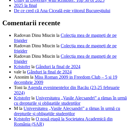
Unity in Diversity with Kristofer: Top 30 of 2025
2025 la final
De ce cred că Ana Ciceală este viitorul Bucureștiului
Comentarii recente
Radovan Dinu Miucin
la
Colecţia mea de magneţi de pe
frigider
Radovan Dinu Miucin
la
Colecţia mea de magneţi de pe
frigider
Radovan Dinu Miucin
la
Colecţia mea de magneţi de pe
frigider
Kristofer
la
Gânduri la final de 2024
vale
la
Gânduri la final de 2024
Anonim
la
Miss Roman 2009 in Freedom Club – 5 si 19
decembrie 2009
Toni
la
Agenda evenimentelor din Bacău (23-25 februarie
2024)
Kristofer
la
Universitatea „Vasile Alecsandri” a rămas în urmă
cu drepturile și obligațiile studenților
M
la
Universitatea „Vasile Alecsandri” a rămas în urmă cu
drepturile și obligațiile studenților
Kristofer
la
O nouă etapă la Societatea Academică din
România (SAR)