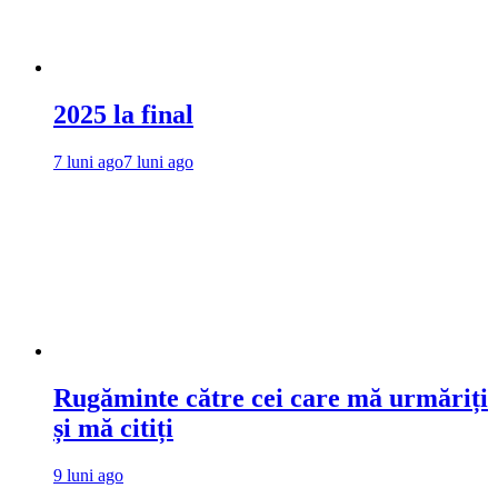
2025 la final
7 luni ago
7 luni ago
Rugăminte către cei care mă urmăriți
și mă citiți
9 luni ago