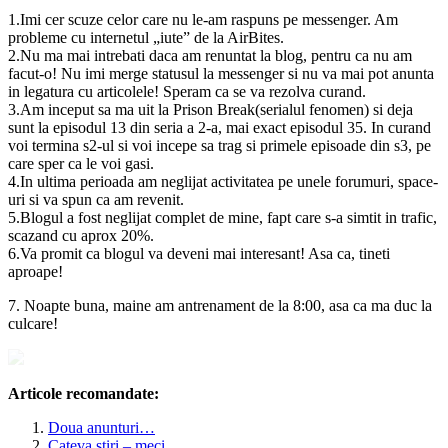
1.Imi cer scuze celor care nu le-am raspuns pe messenger. Am
probleme cu internetul „iute” de la AirBites.
2.Nu ma mai intrebati daca am renuntat la blog, pentru ca nu am
facut-o! Nu imi merge statusul la messenger si nu va mai pot anunta
in legatura cu articolele! Speram ca se va rezolva curand.
3.Am inceput sa ma uit la Prison Break(serialul fenomen) si deja
sunt la episodul 13 din seria a 2-a, mai exact episodul 35. In curand
voi termina s2-ul si voi incepe sa trag si primele episoade din s3, pe
care sper ca le voi gasi.
4.In ultima perioada am neglijat activitatea pe unele forumuri, space-
uri si va spun ca am revenit.
5.Blogul a fost neglijat complet de mine, fapt care s-a simtit in trafic,
scazand cu aprox 20%.
6.Va promit ca blogul va deveni mai interesant! Asa ca, tineti
aproape!
7. Noapte buna, maine am antrenament de la 8:00, asa ca ma duc la
culcare!
Articole recomandate:
Doua anunturi…
Cateva stiri – meci