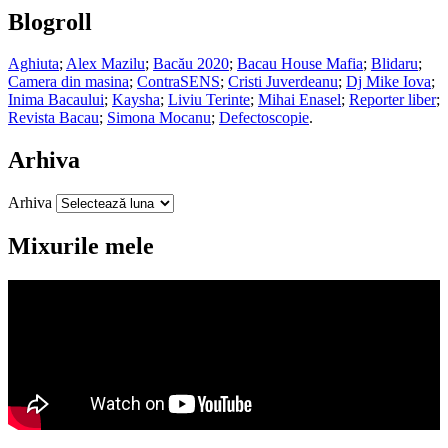
Blogroll
Aghiuta
;
Alex Mazilu
;
Bacău 2020
;
Bacau House Mafia
;
Blidaru
;
Camera din masina
;
ContraSENS
;
Cristi Juverdeanu
;
Dj Mike Iova
;
Inima Bacaului
;
Kaysha
;
Liviu Terinte
;
Mihai Enasel
;
Reporter liber
;
Revista Bacau
;
Simona Mocanu
;
Defectoscopie
.
Arhiva
Arhiva
Mixurile mele