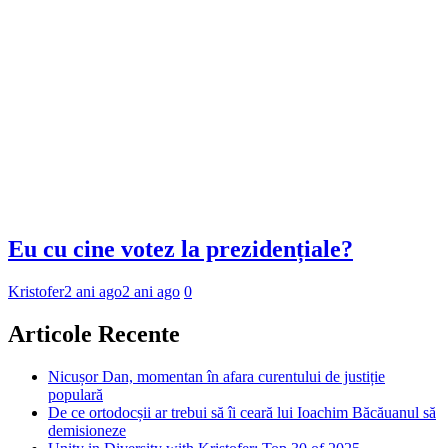
Eu cu cine votez la prezidențiale?
Kristofer
2 ani ago
2 ani ago
0
Articole Recente
Nicușor Dan, momentan în afara curentului de justiție
populară
De ce ortodocșii ar trebui să îi ceară lui Ioachim Băcăuanul să
demisioneze