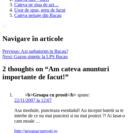
Cateva pe ziua de azi…
Usor de spus, greu de facut
Cateva peisaje din Bacau
Navigare în articole
Previous:
Azi sarbatorim in Bacau?
Next:
Gazon sintetic la LPS Bacau
2 thoughts on “
Am cateva anunturi
importante de facut!
”
<b>Groapa cu prosti</b>
spune:
22/11/2007 la 12:07
Asa moshule, puncteaza esentialul! Au inceput baietii sa te
intrebe de ce nu mai punctezi si nu mai postezi ?! Ai lasat-o
cam moale …
http://groapacuprosti.ro