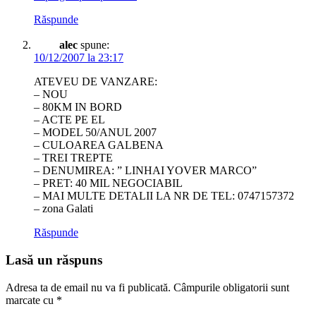
Răspunde
alec
spune:
10/12/2007 la 23:17
ATEVEU DE VANZARE:
– NOU
– 80KM IN BORD
– ACTE PE EL
– MODEL 50/ANUL 2007
– CULOAREA GALBENA
– TREI TREPTE
– DENUMIREA: ” LINHAI YOVER MARCO”
– PRET: 40 MIL NEGOCIABIL
– MAI MULTE DETALII LA NR DE TEL: 0747157372
– zona Galati
Răspunde
Lasă un răspuns
Adresa ta de email nu va fi publicată.
Câmpurile obligatorii sunt
marcate cu
*