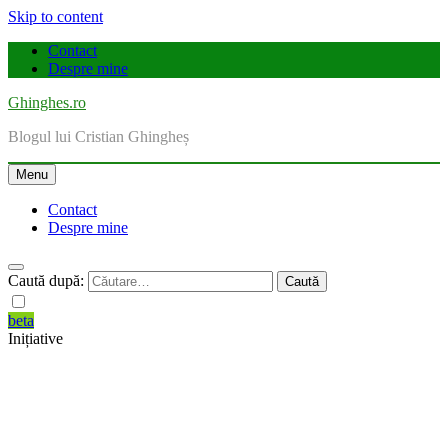
Skip to content
Contact
Despre mine
Ghinghes.ro
Blogul lui Cristian Ghingheș
Menu
Contact
Despre mine
Caută după:
beta
Inițiative