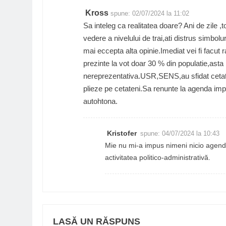
Kross
spune:
02/07/2024 la 11:02
Sa inteleg ca realitatea doare? Ani de zile ,
vedere a nivelului de trai,ati distrus simbo
mai eccepta alta opinie.Imediat vei fi facut 
prezinte la vot doar 30 % din populatie,ast
nereprezentativa.USR,SENS,au sfidat cetaten
plieze pe cetateni.Sa renunte la agenda imp
autohtona.
Kristofer
spune:
04/07/2024 la 10:43
Mie nu mi-a impus nimeni nicio agendă.
activitatea politico-administrativă.
LASĂ UN RĂSPUNS