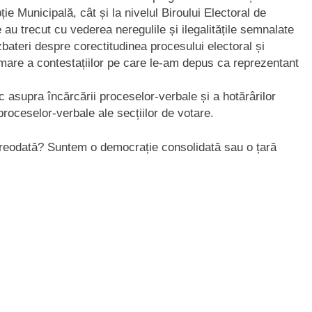
ție Municipală, cât și la nivelul Biroului Electoral de
u trecut cu vederea neregulile și ilegalitățile semnalate
zbateri despre corectitudinea procesului electoral și
urmare a contestațiilor pe care le-am depus ca reprezentant
 asupra încărcării proceselor-verbale și a hotărârilor
oceselor-verbale ale secțiilor de votare.
vreodată? Suntem o democrație consolidată sau o țară