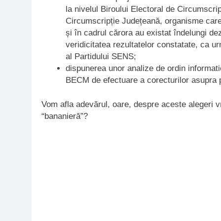
la nivelul Biroului Electoral de Circumscrip
Circumscripție Județeană, organisme care a
și în cadrul cărora au existat îndelungi de
veridicitatea rezultatelor constatate, ca 
al Partidului SENS;
dispunerea unor analize de ordin informatic
BECM de efectuare a corecturilor asupra pr
Vom afla adevărul, oare, despre aceste alegeri 
“bananieră”?