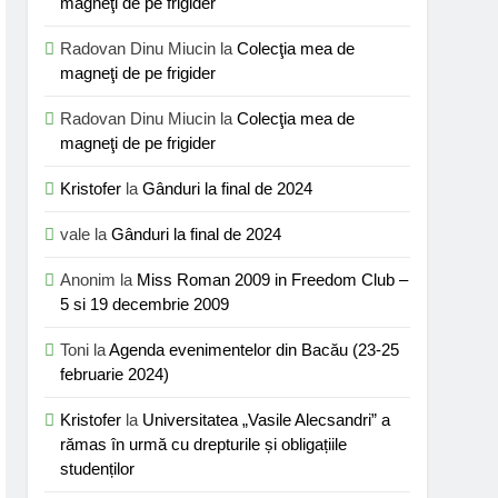
magneţi de pe frigider
Radovan Dinu Miucin
la
Colecţia mea de
magneţi de pe frigider
Radovan Dinu Miucin
la
Colecţia mea de
magneţi de pe frigider
Kristofer
la
Gânduri la final de 2024
vale
la
Gânduri la final de 2024
Anonim
la
Miss Roman 2009 in Freedom Club –
5 si 19 decembrie 2009
Toni
la
Agenda evenimentelor din Bacău (23-25
februarie 2024)
Kristofer
la
Universitatea „Vasile Alecsandri” a
rămas în urmă cu drepturile și obligațiile
studenților