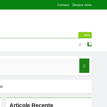
Contact
Despre mine
beta
lor de sport publice din municipiul Bacău
ău
Articole Recente