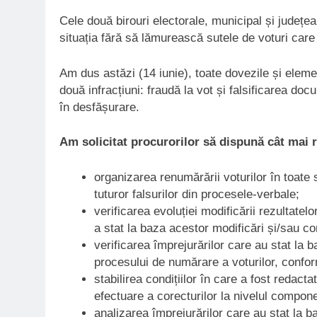
Cele două birouri electorale, municipal și județea
situația fără să lămurească sutele de voturi car
Am dus astăzi (14 iunie), toate dovezile și elem
două infracțiuni: fraudă la vot și falsificarea doc
în desfășurare.
Am solicitat procurorilor să dispună cât mai 
organizarea renumărării voturilor în toate 
tuturor falsurilor din procesele-verbale;
verificarea evoluției modificării rezultate
a stat la baza acestor modificări și/sau cor
verificarea împrejurărilor care au stat la b
procesului de numărare a voturilor, conform
stabilirea condițiilor în care a fost redac
efectuare a corecturilor la nivelul compone
analizarea împrejurărilor care au stat la ba