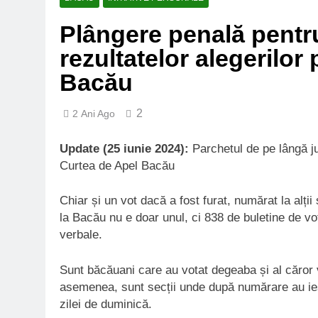
Plângere penală pentru
rezultatelor alegerilor
Bacău
2
2 Ani Ago
Update (25 iunie 2024):
Parchetul de pe lângă ju
Curtea de Apel Bacău
Chiar și un vot dacă a fost furat, numărat la alții
la Bacău nu e doar unul, ci 838 de buletine de vot
verbale.
Sunt băcăuani care au votat degeaba și al căror vo
asemenea, sunt secții unde după numărare au ieși
zilei de duminică.