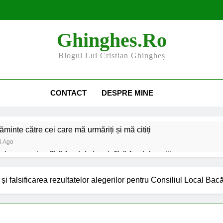
Ghinghes.ro
Blogul Lui Cristian Ghingheș
CONTACT
DESPRE MINE
minte către cei care mă urmăriți și mă citiți
i Ago
e an școlar: fără fondul clasei, fără fondul școlii
erii și organizațiile din Bacău
Harta și programul terenuri
i falsificarea rezultatelor alegerilor pentru Consiliul Local Bac
2 Ani Ago
cesibilizarea trotuarelor din Bacău