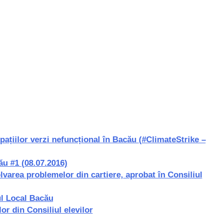
pațiilor verzi nefuncțional în Bacău (#ClimateStrike –
ău #1 (08.07.2016)
varea problemelor din cartiere, aprobat în Consiliul
ul Local Bacău
or din Consiliul elevilor