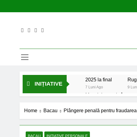
Skip
to
content
2025 la final
Rugă
INIȚIATIVE
7 Luni Ago
9 Lun
Mesajul meu de început d
2 Ani Ago
Proiect depus pentru tin
Home
Bacau
Plângere penală pentru fraudarea ș
2 Ani Ago
Un pas înainte pentru ac
2 Ani Ago
BACAU
INITIATIVE PERSONALE