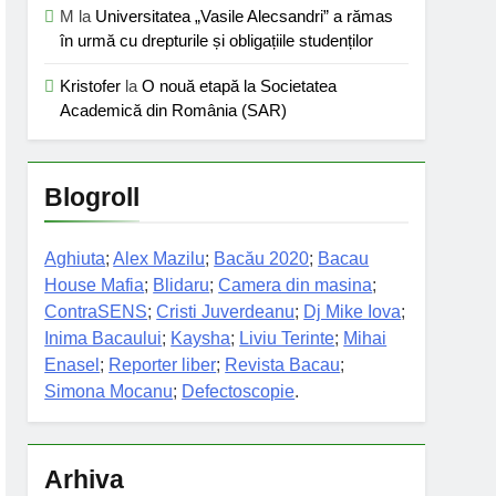
M
la
Universitatea „Vasile Alecsandri” a rămas
în urmă cu drepturile și obligațiile studenților
Kristofer
la
O nouă etapă la Societatea
Academică din România (SAR)
Blogroll
Aghiuta
;
Alex Mazilu
;
Bacău 2020
;
Bacau
House Mafia
;
Blidaru
;
Camera din masina
;
ContraSENS
;
Cristi Juverdeanu
;
Dj Mike Iova
;
Inima Bacaului
;
Kaysha
;
Liviu Terinte
;
Mihai
Enasel
;
Reporter liber
;
Revista Bacau
;
Simona Mocanu
;
Defectoscopie
.
Arhiva