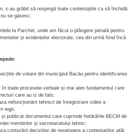
n, s-au grăbit să respingă toate contestațiile ca să închidă
e nu se găsesc.
entele la Parchet, unde am făcut o plângere penală pentru
umentelor și evidențelor electorale, cea din urmă fiind încă
repede:
secțiile de votare din municipiul Bacău pentru identificarea
lor în toate procesele-verbale și mai ales fundamentul care
ecturi care au iz de fals;
aza nefuncționării tehnicii de înregistrare video a
 legii;
tat și publicat documentul care cuprinde hotărârile BECM de
nței membrilor și secretariatului tehnic;
za conturării deciziilor de respingere a contestațiilor atât