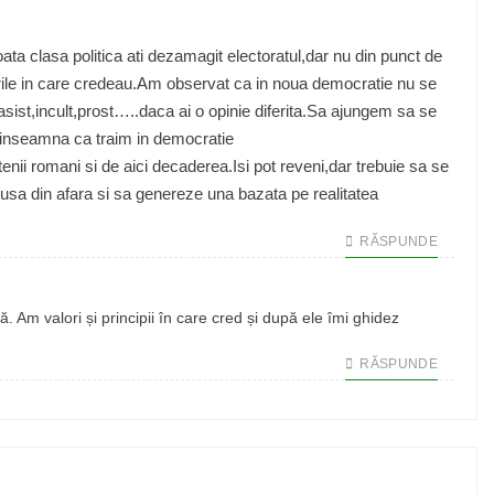
toata clasa politica ati dezamagit electoratul,dar nu din punct de
lurile in care credeau.Am observat ca in noua democratie nu se
rasist,incult,prost…..daca ai o opinie diferita.Sa ajungem sa se
a inseamna ca traim in democratie
ii romani si de aici decaderea.Isi pot reveni,dar trebuie sa se
usa din afara si sa genereze una bazata pe realitatea
RĂSPUNDE
 Am valori și principii în care cred și după ele îmi ghidez
RĂSPUNDE