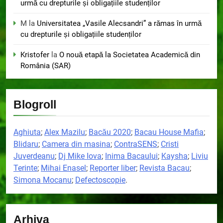
urmă cu drepturile și obligațiile studenților
M
la
Universitatea „Vasile Alecsandri” a rămas în urmă
cu drepturile și obligațiile studenților
Kristofer
la
O nouă etapă la Societatea Academică din
România (SAR)
Blogroll
Aghiuta
;
Alex Mazilu
;
Bacău 2020
;
Bacau House Mafia
;
Blidaru
;
Camera din masina
;
ContraSENS
;
Cristi
Juverdeanu
;
Dj Mike Iova
;
Inima Bacaului
;
Kaysha
;
Liviu
Terinte
;
Mihai Enasel
;
Reporter liber
;
Revista Bacau
;
Simona Mocanu
;
Defectoscopie
.
Arhiva