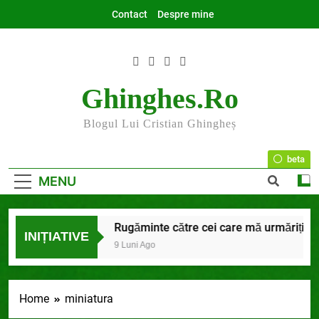
Skip
Contact
Despre mine
to
content
Ghinghes.ro
Blogul Lui Cristian Ghingheș
beta
MENU
2025 la final
Rugăminte către cei care mă urmăriți și mă
INIȚIATIVE
7 Luni Ago
9 Luni Ago
Home
miniatura