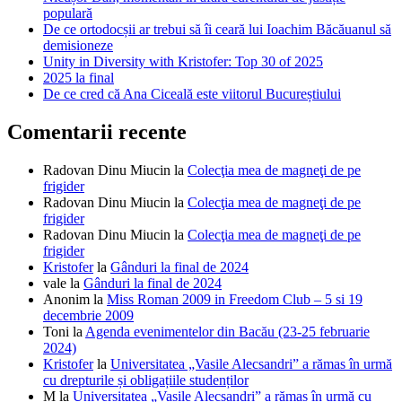
populară
De ce ortodocșii ar trebui să îi ceară lui Ioachim Băcăuanul să
demisioneze
Unity in Diversity with Kristofer: Top 30 of 2025
2025 la final
De ce cred că Ana Ciceală este viitorul Bucureștiului
Comentarii recente
Radovan Dinu Miucin
la
Colecţia mea de magneţi de pe
frigider
Radovan Dinu Miucin
la
Colecţia mea de magneţi de pe
frigider
Radovan Dinu Miucin
la
Colecţia mea de magneţi de pe
frigider
Kristofer
la
Gânduri la final de 2024
vale
la
Gânduri la final de 2024
Anonim
la
Miss Roman 2009 in Freedom Club – 5 si 19
decembrie 2009
Toni
la
Agenda evenimentelor din Bacău (23-25 februarie
2024)
Kristofer
la
Universitatea „Vasile Alecsandri” a rămas în urmă
cu drepturile și obligațiile studenților
M
la
Universitatea „Vasile Alecsandri” a rămas în urmă cu