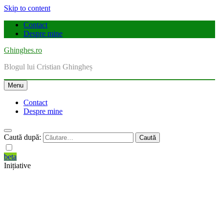
Skip to content
Contact
Despre mine
Ghinghes.ro
Blogul lui Cristian Ghingheș
Menu
Contact
Despre mine
Caută după:
beta
Inițiative