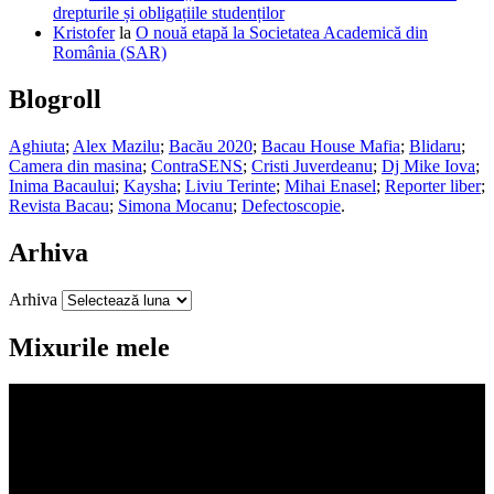
drepturile și obligațiile studenților
Kristofer
la
O nouă etapă la Societatea Academică din
România (SAR)
Blogroll
Aghiuta
;
Alex Mazilu
;
Bacău 2020
;
Bacau House Mafia
;
Blidaru
;
Camera din masina
;
ContraSENS
;
Cristi Juverdeanu
;
Dj Mike Iova
;
Inima Bacaului
;
Kaysha
;
Liviu Terinte
;
Mihai Enasel
;
Reporter liber
;
Revista Bacau
;
Simona Mocanu
;
Defectoscopie
.
Arhiva
Arhiva
Mixurile mele