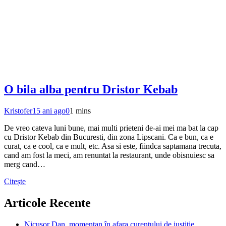
O bila alba pentru Dristor Kebab
Kristofer
15 ani ago
0
1 mins
De vreo cateva luni bune, mai multi prieteni de-ai mei ma bat la cap
cu Dristor Kebab din Bucuresti, din zona Lipscani. Ca e bun, ca e
curat, ca e cool, ca e mult, etc. Asa si este, fiindca saptamana trecuta,
cand am fost la meci, am renuntat la restaurant, unde obisnuiesc sa
merg cand…
Citește
Articole Recente
Nicușor Dan, momentan în afara curentului de justiție