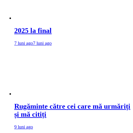
2025 la final
7 luni ago
7 luni ago
Rugăminte către cei care mă urmăriți
și mă citiți
9 luni ago