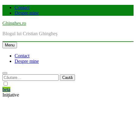
Skip
Contact
to
Despre mine
content
Ghinghes.ro
Blogul lui Cristian Ghingheș
Menu
Contact
Despre mine
Caută
după:
beta
Inițiative