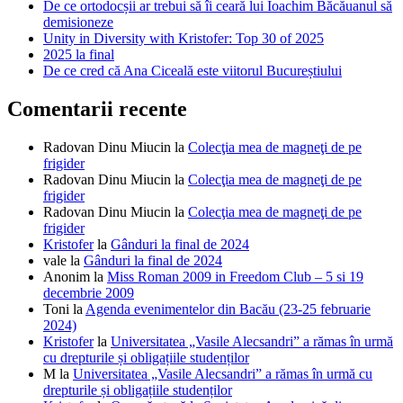
De ce ortodocșii ar trebui să îi ceară lui Ioachim Băcăuanul să
demisioneze
Unity in Diversity with Kristofer: Top 30 of 2025
2025 la final
De ce cred că Ana Ciceală este viitorul Bucureștiului
Comentarii recente
Radovan Dinu Miucin
la
Colecţia mea de magneţi de pe
frigider
Radovan Dinu Miucin
la
Colecţia mea de magneţi de pe
frigider
Radovan Dinu Miucin
la
Colecţia mea de magneţi de pe
frigider
Kristofer
la
Gânduri la final de 2024
vale
la
Gânduri la final de 2024
Anonim
la
Miss Roman 2009 in Freedom Club – 5 si 19
decembrie 2009
Toni
la
Agenda evenimentelor din Bacău (23-25 februarie
2024)
Kristofer
la
Universitatea „Vasile Alecsandri” a rămas în urmă
cu drepturile și obligațiile studenților
M
la
Universitatea „Vasile Alecsandri” a rămas în urmă cu
drepturile și obligațiile studenților