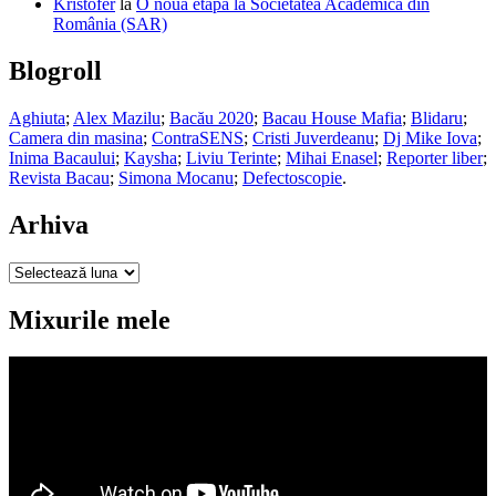
Kristofer
la
O nouă etapă la Societatea Academică din
România (SAR)
Blogroll
Aghiuta
;
Alex Mazilu
;
Bacău 2020
;
Bacau House Mafia
;
Blidaru
;
Camera din masina
;
ContraSENS
;
Cristi Juverdeanu
;
Dj Mike Iova
;
Inima Bacaului
;
Kaysha
;
Liviu Terinte
;
Mihai Enasel
;
Reporter liber
;
Revista Bacau
;
Simona Mocanu
;
Defectoscopie
.
Arhiva
Arhiva
Mixurile mele