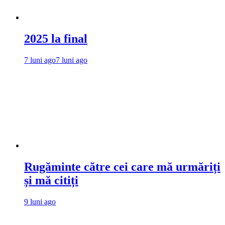
2025 la final
7 luni ago
7 luni ago
Rugăminte către cei care mă urmăriți
și mă citiți
9 luni ago