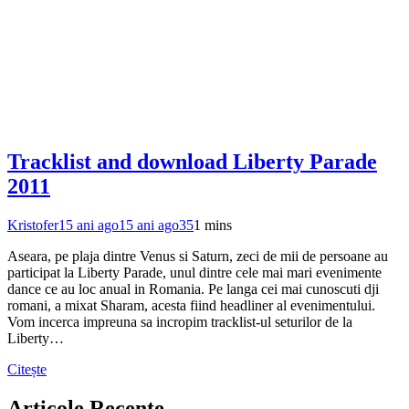
Tracklist and download Liberty Parade
2011
Kristofer
15 ani ago
15 ani ago
35
1 mins
Aseara, pe plaja dintre Venus si Saturn, zeci de mii de persoane au
participat la Liberty Parade, unul dintre cele mai mari evenimente
dance ce au loc anual in Romania. Pe langa cei mai cunoscuti dji
romani, a mixat Sharam, acesta fiind headliner al evenimentului.
Vom incerca impreuna sa incropim tracklist-ul seturilor de la
Liberty…
Citește
Articole Recente