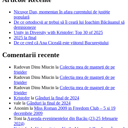
Nicușor Dan, momentan în afara curentului de justiție
populară
De ce ortodocșii ar trebui să îi ceară lui Ioachim Băcăuanul să
demisioneze
Unity in Diversity with Kristofer: Top 30 of 2025
2025 la final
De ce cred că Ana Ciceală este viitorul Bucureștiului
Comentarii recente
Radovan Dinu Miucin
la
Colecţia mea de magneţi de pe
frigider
Radovan Dinu Miucin
la
Colecţia mea de magneţi de pe
frigider
Radovan Dinu Miucin
la
Colecţia mea de magneţi de pe
frigider
Kristofer
la
Gânduri la final de 2024
vale
la
Gânduri la final de 2024
Anonim
la
Miss Roman 2009 in Freedom Club – 5 si 19
decembrie 2009
Toni
la
Agenda evenimentelor din Bacău (23-25 februarie
2024)