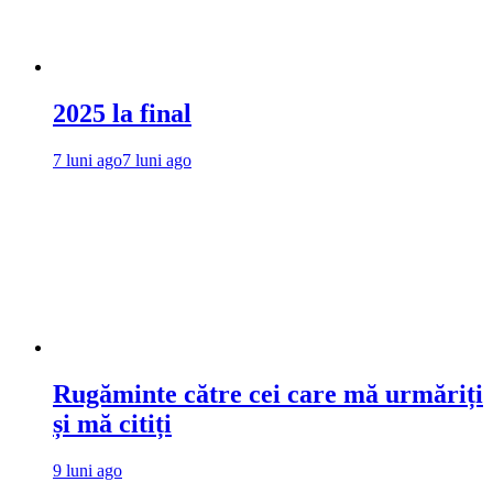
2025 la final
7 luni ago
7 luni ago
Rugăminte către cei care mă urmăriți
și mă citiți
9 luni ago