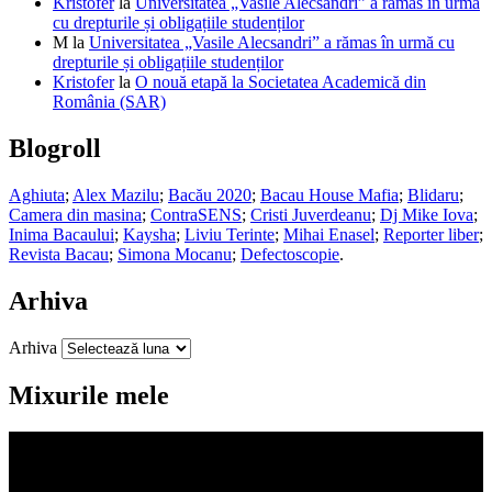
Kristofer
la
Universitatea „Vasile Alecsandri” a rămas în urmă
cu drepturile și obligațiile studenților
M
la
Universitatea „Vasile Alecsandri” a rămas în urmă cu
drepturile și obligațiile studenților
Kristofer
la
O nouă etapă la Societatea Academică din
România (SAR)
Blogroll
Aghiuta
;
Alex Mazilu
;
Bacău 2020
;
Bacau House Mafia
;
Blidaru
;
Camera din masina
;
ContraSENS
;
Cristi Juverdeanu
;
Dj Mike Iova
;
Inima Bacaului
;
Kaysha
;
Liviu Terinte
;
Mihai Enasel
;
Reporter liber
;
Revista Bacau
;
Simona Mocanu
;
Defectoscopie
.
Arhiva
Arhiva
Mixurile mele