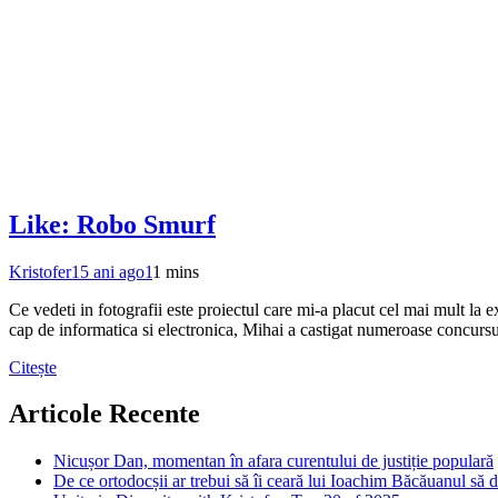
Like: Robo Smurf
Kristofer
15 ani ago
1
1 mins
Ce vedeti in fotografii este proiectul care mi-a placut cel mai mult la
cap de informatica si electronica, Mihai a castigat numeroase concursur
Citește
Articole Recente
Nicușor Dan, momentan în afara curentului de justiție populară
De ce ortodocșii ar trebui să îi ceară lui Ioachim Băcăuanul să