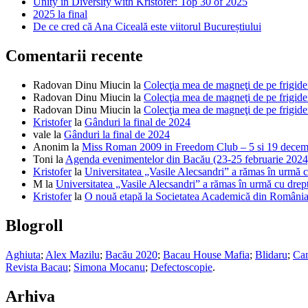
Unity in Diversity with Kristofer: Top 30 of 2025
2025 la final
De ce cred că Ana Ciceală este viitorul Bucureștiului
Comentarii recente
Radovan Dinu Miucin
la
Colecţia mea de magneţi de pe frigide
Radovan Dinu Miucin
la
Colecţia mea de magneţi de pe frigide
Radovan Dinu Miucin
la
Colecţia mea de magneţi de pe frigide
Kristofer
la
Gânduri la final de 2024
vale
la
Gânduri la final de 2024
Anonim
la
Miss Roman 2009 in Freedom Club – 5 si 19 decem
Toni
la
Agenda evenimentelor din Bacău (23-25 februarie 2024
Kristofer
la
Universitatea „Vasile Alecsandri” a rămas în urmă cu 
M
la
Universitatea „Vasile Alecsandri” a rămas în urmă cu dreptur
Kristofer
la
O nouă etapă la Societatea Academică din Români
Blogroll
Aghiuta
;
Alex Mazilu
;
Bacău 2020
;
Bacau House Mafia
;
Blidaru
;
Cam
Revista Bacau
;
Simona Mocanu
;
Defectoscopie
.
Arhiva