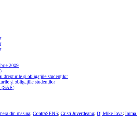
r
r
r
brie 2009
)
drepturile și obligațiile studenților
ile și obligațiile studenților
a (SAR)
era din masina
;
ContraSENS
;
Cristi Juverdeanu
;
Dj Mike Iova
;
Inima