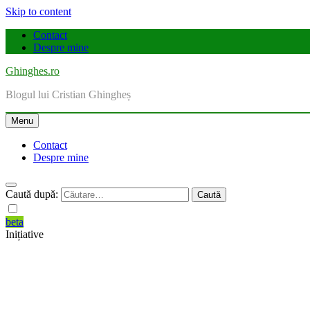
Skip to content
Contact
Despre mine
Ghinghes.ro
Blogul lui Cristian Ghingheș
Menu
Contact
Despre mine
Caută după:
beta
Inițiative