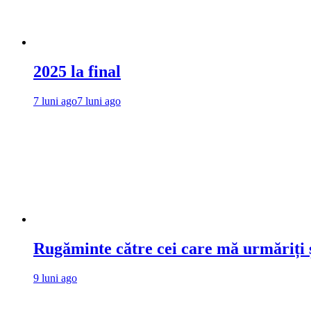
2025 la final
7 luni ago
7 luni ago
Rugăminte către cei care mă urmăriți ș
9 luni ago