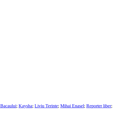
 Bacaului
;
Kaysha
;
Liviu Terinte
;
Mihai Enasel
;
Reporter liber
;