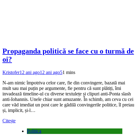
Propaganda politică se face cu o turmă de
oi?
Kristofer
12 ani ago
12 ani ago
5
1 mins
N-am nimic împotriva celor care, fie din convingere, bazată mai
mult sau mai puțin pe argumente, fie pentru că sunt plătiți, îmi
invadează timeline-ul cu diverse textulețe și clipuri anti-Ponta slash
anti-Iohannis. Unele chiar sunt amuzante. În schimb, am ceva cu cei
care văd imediat un post care le gădilă convingerile politice, îl preiau
și, implicit, și-l…
Citește
Politica