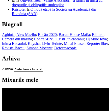
M
la
Universitatea „Vasile Alecsandri” a rămas în urmă cu
drepturile și obligațiile studenților
Kristofer
la
O nouă etapă la Societatea Academică din
România (SAR)
Blogroll
Aghiuta
;
Alex Mazilu
;
Bacău 2020
;
Bacau House Mafia
;
Blidaru
;
Camera din masina
;
ContraSENS
;
Cristi Juverdeanu
;
Dj Mike Iova
;
Inima Bacaului
;
Kaysha
;
Liviu Terinte
;
Mihai Enasel
;
Reporter liber
;
Revista Bacau
;
Simona Mocanu
;
Defectoscopie
.
Arhiva
Arhiva
Mixurile mele