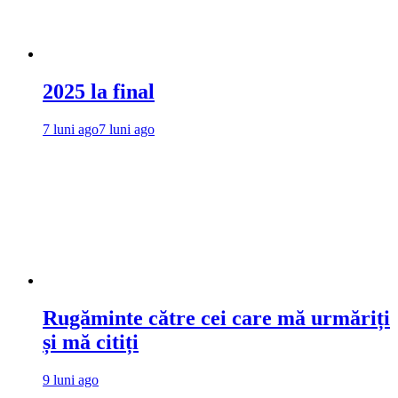
2025 la final
7 luni ago
7 luni ago
Rugăminte către cei care mă urmăriți
și mă citiți
9 luni ago