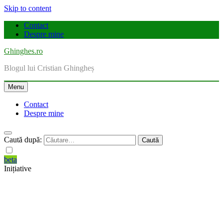
Skip to content
Contact
Despre mine
Ghinghes.ro
Blogul lui Cristian Ghingheș
Menu
Contact
Despre mine
Caută după:
beta
Inițiative