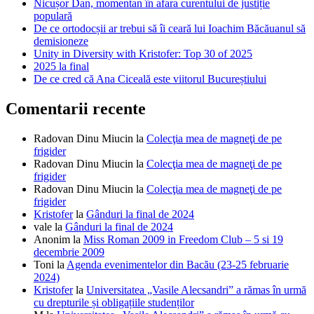
Nicușor Dan, momentan în afara curentului de justiție
populară
De ce ortodocșii ar trebui să îi ceară lui Ioachim Băcăuanul să
demisioneze
Unity in Diversity with Kristofer: Top 30 of 2025
2025 la final
De ce cred că Ana Ciceală este viitorul Bucureștiului
Comentarii recente
Radovan Dinu Miucin
la
Colecţia mea de magneţi de pe
frigider
Radovan Dinu Miucin
la
Colecţia mea de magneţi de pe
frigider
Radovan Dinu Miucin
la
Colecţia mea de magneţi de pe
frigider
Kristofer
la
Gânduri la final de 2024
vale
la
Gânduri la final de 2024
Anonim
la
Miss Roman 2009 in Freedom Club – 5 si 19
decembrie 2009
Toni
la
Agenda evenimentelor din Bacău (23-25 februarie
2024)
Kristofer
la
Universitatea „Vasile Alecsandri” a rămas în urmă
cu drepturile și obligațiile studenților