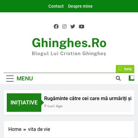
Skip
Contact
Despre mine
to
content
Ghinghes.ro
Blogul Lui Cristian Ghingheș
beta
MENU
2025 la final
Rugăminte către cei care mă urmăriți și mă c
INIȚIATIVE
7 Luni Ago
9 Luni Ago
Home
vita de vie