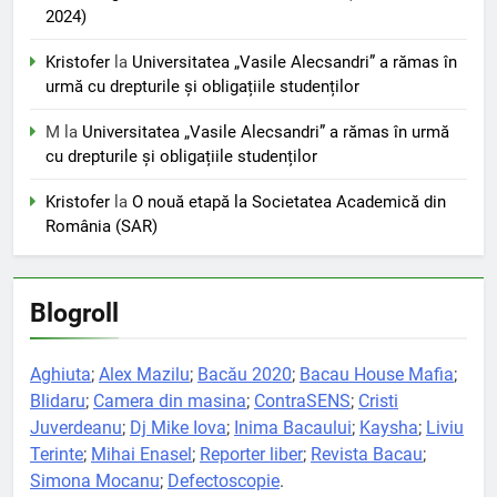
2024)
Kristofer
la
Universitatea „Vasile Alecsandri” a rămas în
urmă cu drepturile și obligațiile studenților
M
la
Universitatea „Vasile Alecsandri” a rămas în urmă
cu drepturile și obligațiile studenților
Kristofer
la
O nouă etapă la Societatea Academică din
România (SAR)
Blogroll
Aghiuta
;
Alex Mazilu
;
Bacău 2020
;
Bacau House Mafia
;
Blidaru
;
Camera din masina
;
ContraSENS
;
Cristi
Juverdeanu
;
Dj Mike Iova
;
Inima Bacaului
;
Kaysha
;
Liviu
Terinte
;
Mihai Enasel
;
Reporter liber
;
Revista Bacau
;
Simona Mocanu
;
Defectoscopie
.