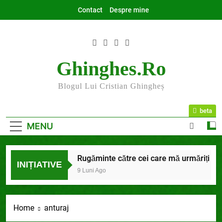
Skip
Contact
Despre mine
to
content
Ghinghes.ro
Blogul Lui Cristian Ghingheș
beta
MENU
2025 la final
Rugăminte către cei care mă urmăriți și mă
INIȚIATIVE
7 Luni Ago
9 Luni Ago
Home
anturaj