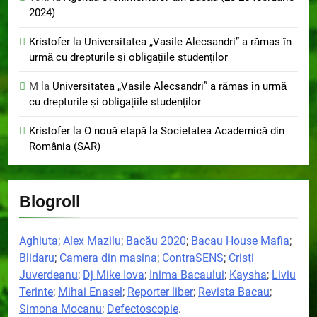
2024)
Kristofer
la
Universitatea „Vasile Alecsandri” a rămas în
urmă cu drepturile și obligațiile studenților
M
la
Universitatea „Vasile Alecsandri” a rămas în urmă
cu drepturile și obligațiile studenților
Kristofer
la
O nouă etapă la Societatea Academică din
România (SAR)
Blogroll
Aghiuta
;
Alex Mazilu
;
Bacău 2020
;
Bacau House Mafia
;
Blidaru
;
Camera din masina
;
ContraSENS
;
Cristi
Juverdeanu
;
Dj Mike Iova
;
Inima Bacaului
;
Kaysha
;
Liviu
Terinte
;
Mihai Enasel
;
Reporter liber
;
Revista Bacau
;
Simona Mocanu
;
Defectoscopie
.