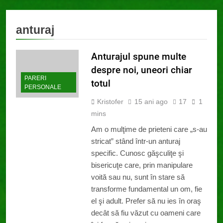
anturaj
Anturajul spune multe
despre noi, uneori chiar
PARERI
totul
PERSONALE
Kristofer
15 ani ago
17
1
mins
Am o mulţime de prieteni care „s-au
stricat” stând într-un anturaj
specific. Cunosc găşculiţe şi
bisericuţe care, prin manipulare
voită sau nu, sunt în stare să
transforme fundamental un om, fie
el şi adult. Prefer să nu ies în oraş
decât să fiu văzut cu oameni care