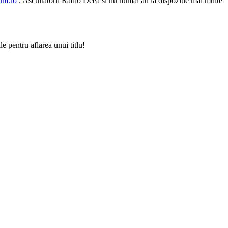
rum.ro
. Ascultatorii Radio Deea si nu numai au la dispozitie mai multe
le pentru aflarea unui titlu!