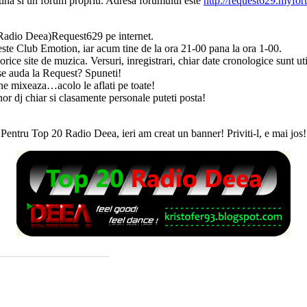
etina si un forum propriu. Adresa forumului este
http://request629.myfo
Radio Deea)Request629 pe internet.
te Club Emotion, iar acum tine de la ora 21-00 pana la ora 1-00.
rice site de muzica. Versuri, inregistrari, chiar date cronologice sunt uti
se auda la Request? Spuneti!
e mixeaza…acolo le aflati pe toate!
 dj chiar si clasamente personale puteti posta!
Pentru Top 20 Radio Deea, ieri am creat un banner! Priviti-l, e mai jos!