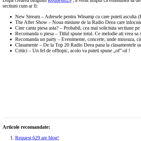
Dupa crearea blogului
Request629
, a venit timpul ca emisiunea sa d
sectiuni cum ar fi:
New Stream – Adresele pentru Winamp cu care puteti asculta (
The After Show – Noua misiune de la Radio Deea care inlocuies
Cine canta piesa asta? – Probabil, cea mai solicitata sectiune pe o
Recomanda o piesa – Titlul spune totul. Ce melodie ati vrea sa 
Recomanda un party – Evenimente, concerte, unde mixeaza, cin
Clasamente – De la Top 20 Radio Deea pana la clasamentele unor
Critici – Un fel de offtopic, acolo va puteti spune „of”-ul !
Articole recomandate:
Request 629 are blog!