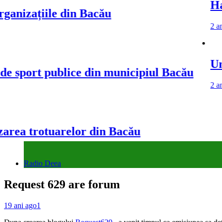
Harta și
zațiile din Bacău
2 ani ago
2 an
Un pas î
ort publice din municipiul Bacău
2 ani ago
2 an
 trotuarelor din Bacău
Radio Deea
Request 629 are forum
19 ani ago
1