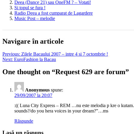
Deea (Dance 21) sau OneFM ? – Votati!
Si topul se fura !
Radio Deea a fost cumparat de Lagardere
Music Post – melodie
Navigare în articole
Previous:
Zilele Bacaului 2007 – intre 4 si 7 octombrie !
Next:
EuroFashion la Bacau
One thought on “
Request 629 are forum
”
Anonymous
spune:
29/09/2007 la 20:07
:(( Luna City Express – REM …nu este melodia p kre o kutam….
sounds?/do you hera voices in your dream?”…ms
Răspunde
Lasă un răspuns