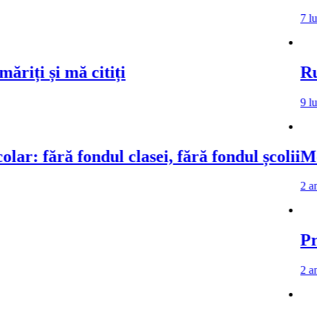
7 luni ago
7 l
și mă citiți
Rugămint
9 luni ago
ără fondul clasei, fără fondul școlii
Mesajul 
2 ani ago
Proiect 
2 ani ago