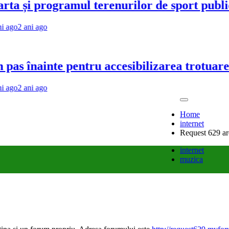
 programul terenurilor de sport publice di
i ago
nainte pentru accesibilizarea trotuarelor d
i ago
Home
internet
Request 629 ar
internet
muzica