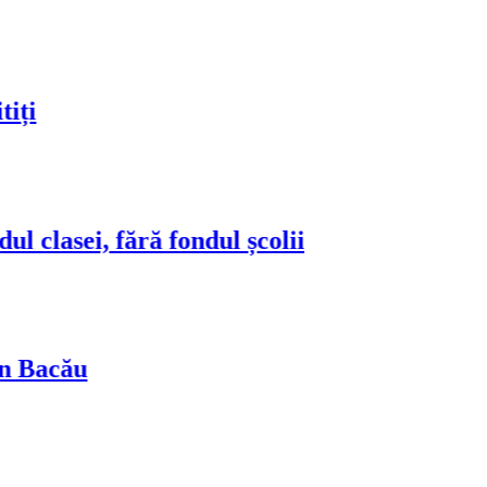
ei, fără fondul școlii
ău