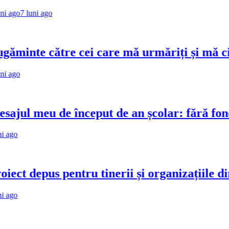
uni ago
e către cei care mă urmăriți și mă citiți
meu de început de an școlar: fără fondul clas
depus pentru tinerii și organizațiile din Bac