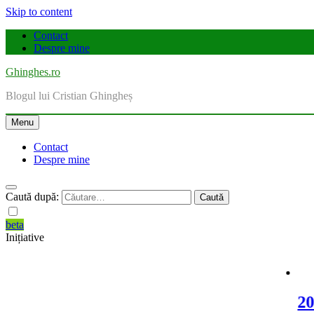
Skip to content
Contact
Despre mine
Ghinghes.ro
Blogul lui Cristian Ghingheș
Menu
Contact
Despre mine
Caută după:
beta
Inițiative
2025 la 