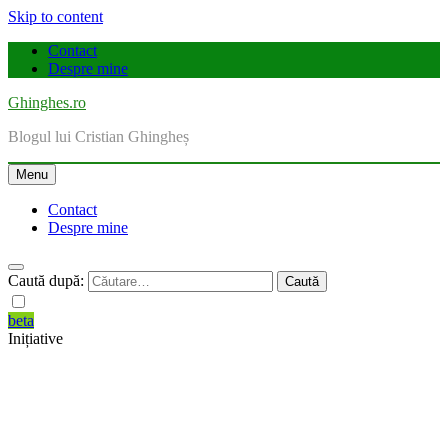
Skip to content
Contact
Despre mine
Ghinghes.ro
Blogul lui Cristian Ghingheș
Menu
Contact
Despre mine
Caută după:
beta
Inițiative