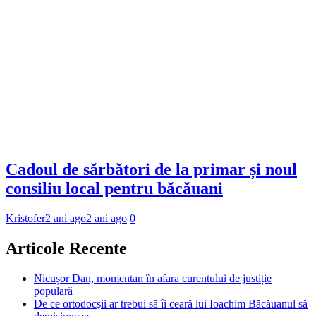
Cadoul de sărbători de la primar și noul
consiliu local pentru băcăuani
Kristofer
2 ani ago
2 ani ago
0
Articole Recente
Nicușor Dan, momentan în afara curentului de justiție
populară
De ce ortodocșii ar trebui să îi ceară lui Ioachim Băcăuanul să