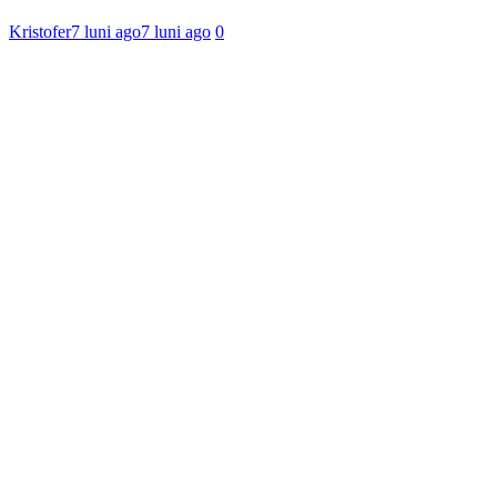
Kristofer
7 luni ago
7 luni ago
0