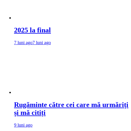
2025 la final
7 luni ago
7 luni ago
Rugăminte către cei care mă urmăriți
și mă citiți
9 luni ago