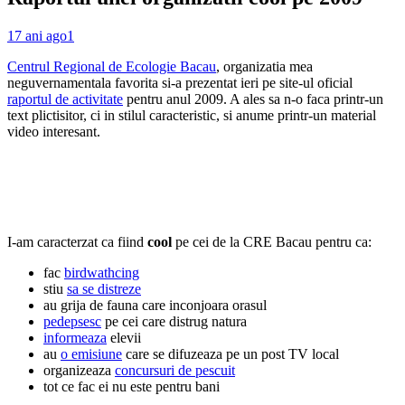
17 ani ago
1
Centrul Regional de Ecologie Bacau
, organizatia mea
neguvernamentala favorita si-a prezentat ieri pe site-ul oficial
raportul de activitate
pentru anul 2009. A ales sa n-o faca printr-un
text plictisitor, ci in stilul caracteristic, si anume printr-un material
video interesant.
I-am caracterzat ca fiind
cool
pe cei de la CRE Bacau pentru ca:
fac
birdwathcing
stiu
sa se distreze
au grija de fauna care inconjoara orasul
pedepsesc
pe cei care distrug natura
informeaza
elevii
au
o emisiune
care se difuzeaza pe un post TV local
organizeaza
concursuri de pescuit
tot ce fac ei nu este pentru bani