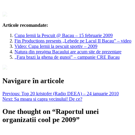
Articole recomandate:
Cupa Iernii la Pescuit @ Bacau – 15 februarie 2009
Fin Productions presents „Lebede pe Lacul II Bacau” – video
Video: Cupa Iernii la pescuit sportiv – 2009
Natura din preajma Bacaului are acum site de prezentare
„Fara brazi la ghena de gunoi” – campanie CRE Bacau
Navigare în articole
Previous:
Top 20 kristofer (Radio DEEA) – 24 ianuarie 2010
Next:
Sa moara si capra vecinului! De ce?
One thought on “
Raportul unei
organizatii cool pe 2009
”