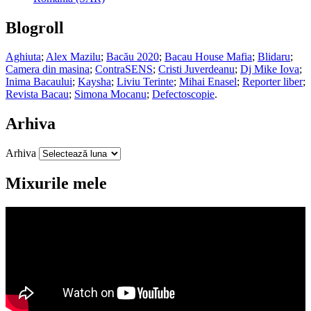
Blogroll
Aghiuta
;
Alex Mazilu
;
Bacău 2020
;
Bacau House Mafia
;
Blidaru
;
Camera din masina
;
ContraSENS
;
Cristi Juverdeanu
;
Dj Mike Iova
;
Inima Bacaului
;
Kaysha
;
Liviu Terinte
;
Mihai Enasel
;
Reporter liber
;
Revista Bacau
;
Simona Mocanu
;
Defectoscopie
.
Arhiva
Arhiva
Mixurile mele