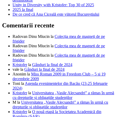
demisioneze
Unity in Diversity with Kristofer: Top 30 of 2025
2025 la final
De ce cred că Ana Ciceală este viitorul Bucureștiului
Comentarii recente
Radovan Dinu Miucin
la
Colecţia mea de magneţi de pe
frigider
Radovan Dinu Miucin
la
Colecţia mea de magneţi de pe
frigider
Radovan Dinu Miucin
la
Colecţia mea de magneţi de pe
frigider
Kristofer
la
Gânduri la final de 2024
vale
la
Gânduri la final de 2024
Anonim
la
Miss Roman 2009 in Freedom Club – 5 si 19
decembrie 2009
Toni
la
Agenda evenimentelor din Bacău (23-25 februarie
2024)
Kristofer
la
Universitatea „Vasile Alecsandri” a rămas în urmă
cu drepturile și obligațiile studenților
M
la
Universitatea „Vasile Alecsandri” a rămas în urmă cu
drepturile și obligațiile studenților
Kristofer
la
O nouă etapă la Societatea Academică din
România (SAR)