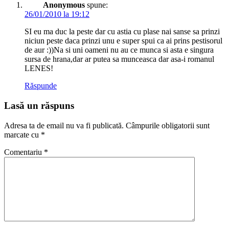
Anonymous
spune:
26/01/2010 la 19:12
SI eu ma duc la peste dar cu astia cu plase nai sanse sa prinzi
niciun peste daca prinzi unu e super spui ca ai prins pestisorul
de aur :))Na si uni oameni nu au ce munca si asta e singura
sursa de hrana,dar ar putea sa munceasca dar asa-i romanul
LENES!
Răspunde
Lasă un răspuns
Adresa ta de email nu va fi publicată.
Câmpurile obligatorii sunt
marcate cu
*
Comentariu
*