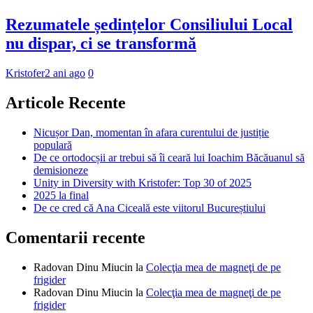
Rezumatele ședințelor Consiliului Local
nu dispar, ci se transformă
Kristofer
2 ani ago
0
Articole Recente
Nicușor Dan, momentan în afara curentului de justiție
populară
De ce ortodocșii ar trebui să îi ceară lui Ioachim Băcăuanul să
demisioneze
Unity in Diversity with Kristofer: Top 30 of 2025
2025 la final
De ce cred că Ana Ciceală este viitorul Bucureștiului
Comentarii recente
Radovan Dinu Miucin
la
Colecţia mea de magneţi de pe
frigider
Radovan Dinu Miucin
la
Colecţia mea de magneţi de pe
frigider