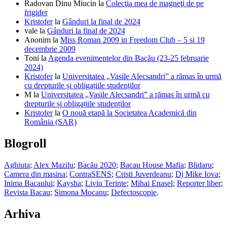
Radovan Dinu Miucin
la
Colecţia mea de magneţi de pe
frigider
Kristofer
la
Gânduri la final de 2024
vale
la
Gânduri la final de 2024
Anonim
la
Miss Roman 2009 in Freedom Club – 5 si 19
decembrie 2009
Toni
la
Agenda evenimentelor din Bacău (23-25 februarie
2024)
Kristofer
la
Universitatea „Vasile Alecsandri” a rămas în urmă
cu drepturile și obligațiile studenților
M
la
Universitatea „Vasile Alecsandri” a rămas în urmă cu
drepturile și obligațiile studenților
Kristofer
la
O nouă etapă la Societatea Academică din
România (SAR)
Blogroll
Aghiuta
;
Alex Mazilu
;
Bacău 2020
;
Bacau House Mafia
;
Blidaru
;
Camera din masina
;
ContraSENS
;
Cristi Juverdeanu
;
Dj Mike Iova
;
Inima Bacaului
;
Kaysha
;
Liviu Terinte
;
Mihai Enasel
;
Reporter liber
;
Revista Bacau
;
Simona Mocanu
;
Defectoscopie
.
Arhiva