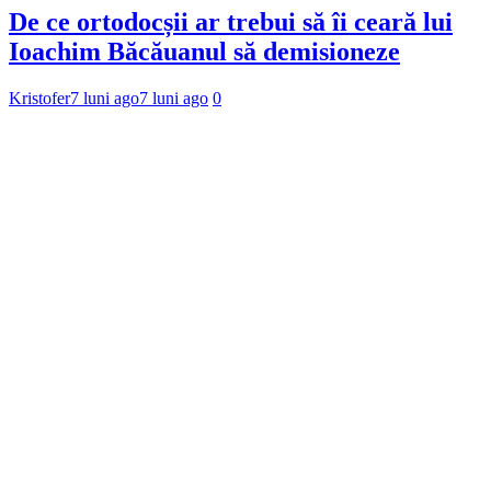
De ce ortodocșii ar trebui să îi ceară lui
Ioachim Băcăuanul să demisioneze
Kristofer
7 luni ago
7 luni ago
0