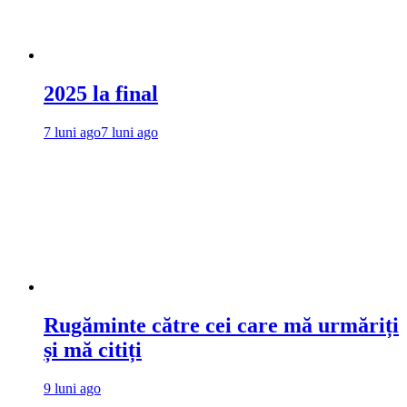
2025 la final
7 luni ago
7 luni ago
Rugăminte către cei care mă urmăriți
și mă citiți
9 luni ago