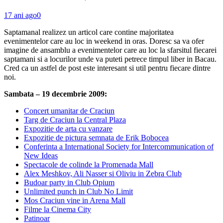
17 ani ago
0
Saptamanal realizez un articol care contine majoritatea
evenimentelor care au loc in weekend in oras. Doresc sa va ofer
imagine de ansamblu a evenimentelor care au loc la sfarsitul fiecarei
saptamani si a locurilor unde va puteti petrece timpul liber in Bacau.
Cred ca un astfel de post este interesant si util pentru fiecare dintre
noi.
Sambata – 19 decembrie 2009:
Concert umanitar de Craciun
Targ de Craciun la Central Plaza
Expozitie de arta cu vanzare
Expozitie de pictura semnata de Erik Bobocea
Conferinta a International Society for Intercommunication of
New Ideas
Spectacole de colinde la Promenada Mall
Alex Meshkov, Ali Nasser si Oliviu in Zebra Club
Budoar party in Club Opium
Unlimited punch in Club No Limit
Mos Craciun vine in Arena Mall
Filme la Cinema City
Patinoar