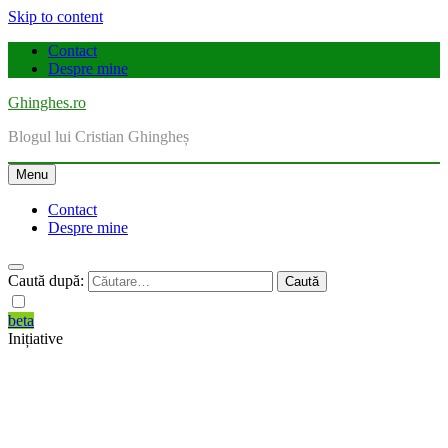
Skip to content
Contact
Despre mine
Ghinghes.ro
Blogul lui Cristian Ghingheș
Menu
Contact
Despre mine
Caută după:
beta
Inițiative