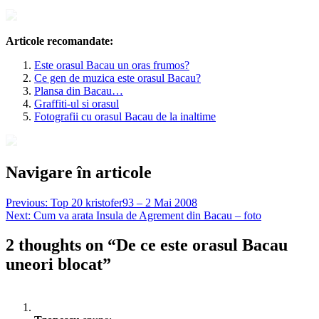
Articole recomandate:
Este orasul Bacau un oras frumos?
Ce gen de muzica este orasul Bacau?
Plansa din Bacau…
Graffiti-ul si orasul
Fotografii cu orasul Bacau de la inaltime
Navigare în articole
Previous:
Top 20 kristofer93 – 2 Mai 2008
Next:
Cum va arata Insula de Agrement din Bacau – foto
2 thoughts on “
De ce este orasul Bacau
uneori blocat
”