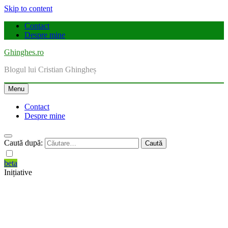
Skip to content
Contact
Despre mine
Ghinghes.ro
Blogul lui Cristian Ghingheș
Menu
Contact
Despre mine
Caută după:
beta
Inițiative