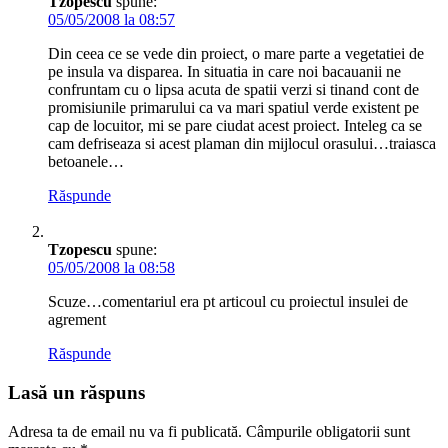
Tzopescu
spune:
05/05/2008 la 08:57
Din ceea ce se vede din proiect, o mare parte a vegetatiei de
pe insula va disparea. In situatia in care noi bacauanii ne
confruntam cu o lipsa acuta de spatii verzi si tinand cont de
promisiunile primarului ca va mari spatiul verde existent pe
cap de locuitor, mi se pare ciudat acest proiect. Inteleg ca se
cam defriseaza si acest plaman din mijlocul orasului…traiasca
betoanele…
Răspunde
Tzopescu
spune:
05/05/2008 la 08:58
Scuze…comentariul era pt articoul cu proiectul insulei de
agrement
Răspunde
Lasă un răspuns
Adresa ta de email nu va fi publicată.
Câmpurile obligatorii sunt