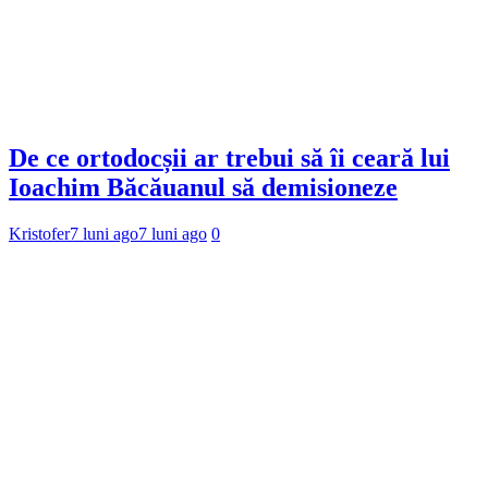
De ce ortodocșii ar trebui să îi ceară lui
Ioachim Băcăuanul să demisioneze
Kristofer
7 luni ago
7 luni ago
0