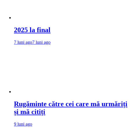
2025 la final
7 luni ago
7 luni ago
Rugăminte către cei care mă urmăriți
și mă citiți
9 luni ago