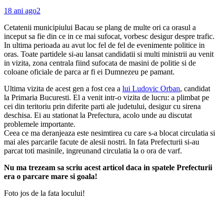
18 ani ago
2
Cetatenii municipiului Bacau se plang de multe ori ca orasul a
inceput sa fie din ce in ce mai sufocat, vorbesc desigur despre trafic.
In ultima perioada au avut loc fel de fel de evenimente politice in
oras. Toate partidele si-au lansat candidatii si multi ministrii au venit
in vizita, zona centrala fiind sufocata de masini de politie si de
coloane oficiale de parca ar fi ei Dumnezeu pe pamant.
Ultima vizita de acest gen a fost cea a
lui Ludovic Orban
, candidat
la Primaria Bucuresti. El a venit intr-o vizita de lucru: a plimbat pe
cei din teritoriu prin diferite parti ale judetului, desigur cu sirena
deschisa. Ei au stationat la Prefectura, acolo unde au discutat
problemele importante.
Ceea ce ma deranjeaza este nesimtirea cu care s-a blocat circulatia si
mai ales parcarile facute de alesii nostri. In fata Prefecturii si-au
parcat toti masinile, ingreunand circulatia la o ora de varf.
Nu ma trezeam sa scriu acest articol daca in spatele Prefecturii
era o parcare mare si goala!
Foto jos de la fata locului!