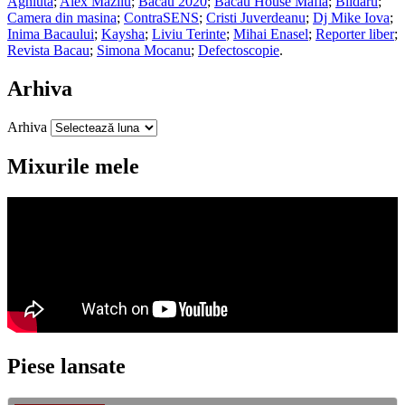
Aghiuta
;
Alex Mazilu
;
Bacău 2020
;
Bacau House Mafia
;
Blidaru
;
Camera din masina
;
ContraSENS
;
Cristi Juverdeanu
;
Dj Mike Iova
;
Inima Bacaului
;
Kaysha
;
Liviu Terinte
;
Mihai Enasel
;
Reporter liber
;
Revista Bacau
;
Simona Mocanu
;
Defectoscopie
.
Arhiva
Arhiva
Mixurile mele
Piese lansate