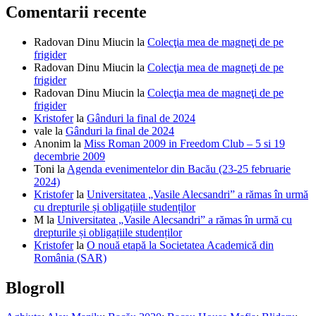
Comentarii recente
Radovan Dinu Miucin
la
Colecţia mea de magneţi de pe
frigider
Radovan Dinu Miucin
la
Colecţia mea de magneţi de pe
frigider
Radovan Dinu Miucin
la
Colecţia mea de magneţi de pe
frigider
Kristofer
la
Gânduri la final de 2024
vale
la
Gânduri la final de 2024
Anonim
la
Miss Roman 2009 in Freedom Club – 5 si 19
decembrie 2009
Toni
la
Agenda evenimentelor din Bacău (23-25 februarie
2024)
Kristofer
la
Universitatea „Vasile Alecsandri” a rămas în urmă
cu drepturile și obligațiile studenților
M
la
Universitatea „Vasile Alecsandri” a rămas în urmă cu
drepturile și obligațiile studenților
Kristofer
la
O nouă etapă la Societatea Academică din
România (SAR)
Blogroll