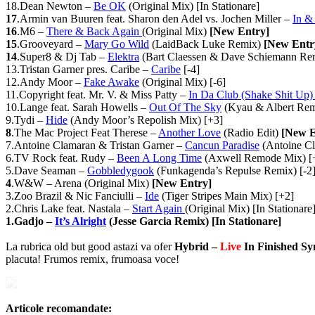
18.Dean Newton –
Be OK
(Original Mix) [In Stationare]
17
.Armin van Buuren feat. Sharon den Adel vs. Jochen Miller –
In &
16
.M6 –
There & Back Again
(Original Mix)
[New Entry]
15
.Grooveyard –
Mary Go Wild
(LaidBack Luke Remix)
[New Entr
14
.Super8 & Dj Tab –
Elektra
(Bart Claessen & Dave Schiemann Re
13.Tristan Garner pres. Caribe –
Caribe
[-4]
12.Andy Moor –
Fake Awake
(Original Mix) [-6]
11.Copyright feat. Mr. V. & Miss Patty –
In Da Club (Shake Shit Up
10.
Lange feat. Sarah Howells –
Out Of The Sky
(Kyau & Albert Rem
9.
Tydi –
Hide
(Andy Moor’s Repolish Mix) [+3]
8
.The Mac Project Feat Therese –
Another Love
(Radio Edit)
[New E
7.
Antoine Clamaran & Tristan Garner –
Cancun Paradise
(Antoine Cl
6.TV Rock feat. Rudy –
Been A Long Time
(Axwell Remode Mix) [
5.Dave Seaman –
Gobbledygook
(Funkagenda’s Repulse Remix) [-2
4
.W&W – Arena (Original Mix)
[New Entry]
3.Zoo Brazil & Nic Fanciulli –
Ide
(Tiger Stripes Main Mix) [+2]
2.Chris Lake feat. Nastala –
Start Again
(Original Mix) [In Stationare
1.Gadjo –
It’s Alright
(Jesse Garcia Remix) [In Stationare]
La rubrica old but good astazi va ofer
Hybrid –
Live
In Finished 
placuta! Frumos remix, frumoasa voce!
Articole recomandate: