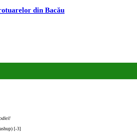
trotuarelor din Bacău
odiei!
shup) [-3]