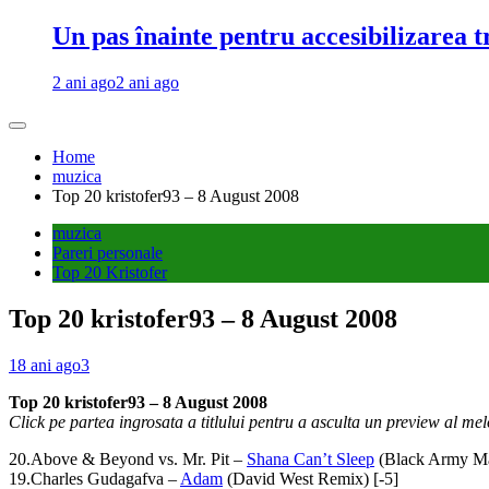
Un pas înainte pentru accesibilizarea 
2 ani ago
2 ani ago
Home
muzica
Top 20 kristofer93 – 8 August 2008
muzica
Pareri personale
Top 20 Kristofer
Top 20 kristofer93 – 8 August 2008
18 ani ago
3
Top 20 kristofer93 – 8 August 2008
Click pe partea ingrosata a titlului pentru a asculta un preview al mel
20.Above & Beyond vs. Mr. Pit –
Shana Can’t Sleep
(Black Army Ma
19.Charles Gudagafva –
Adam
(David West Remix) [-5]