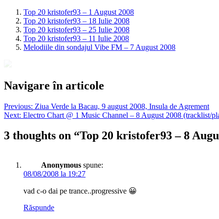
Top 20 kristofer93 – 1 August 2008
Top 20 kristofer93 – 18 Iulie 2008
Top 20 kristofer93 – 25 Iulie 2008
Top 20 kristofer93 – 11 Iulie 2008
Melodiile din sondajul Vibe FM – 7 August 2008
Navigare în articole
Previous:
Ziua Verde la Bacau, 9 august 2008, Insula de Agrement
Next:
Electro Chart @ 1 Music Channel – 8 August 2008 (tracklist/pla
3 thoughts on “
Top 20 kristofer93 – 8 Augu
Anonymous
spune:
08/08/2008 la 19:27
vad c-o dai pe trance..progressive 😀
Răspunde