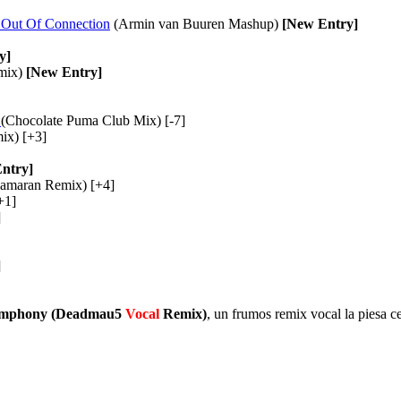
 Out Of Connection
(Armin van Buuren Mashup)
[New Entry]
y]
mix)
[New Entry]
)
(Chocolate Puma Club Mix) [-7]
ix) [+3]
ntry]
amaran Remix) [+4]
+1]
]
]
Symphony (Deadmau5
Vocal
Remix)
, un frumos remix vocal la piesa 