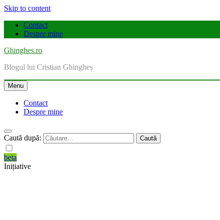
Skip to content
Contact
Despre mine
Ghinghes.ro
Blogul lui Cristian Ghingheș
Menu
Contact
Despre mine
Caută după:
beta
Inițiative