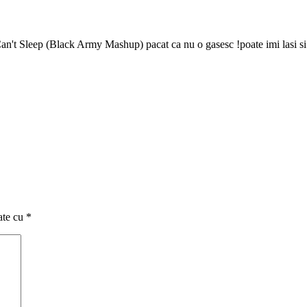
n't Sleep (Black Army Mashup) pacat ca nu o gasesc !poate imi lasi si m
ate cu
*