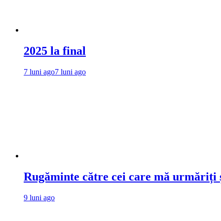
2025 la final
7 luni ago
7 luni ago
Rugăminte către cei care mă urmăriți ș
9 luni ago