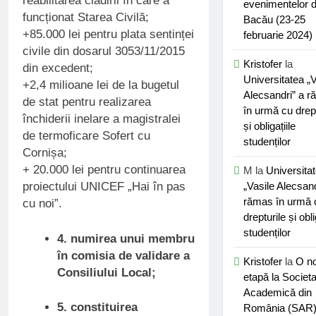
reabilitarea clădirii în care a
evenimentelor d
funcționat Starea Civilă;
Bacău (23-25
+85.000 lei pentru plata sentinței
februarie 2024)
civile din dosarul 3053/11/2015
Kristofer
la
din excedent;
Universitatea „V
+2,4 milioane lei de la bugetul
Alecsandri” a 
de stat pentru realizarea
în urmă cu drept
închiderii inelare a magistralei
și obligațiile
de termoficare Sofert cu
studenților
Cornișa;
+ 20.000 lei pentru continuarea
M
la
Universita
„Vasile Alecsand
proiectului UNICEF „Hai în pas
rămas în urmă 
cu noi”.
drepturile și obli
studenților
4. numirea unui membru
în comisia de validare a
Kristofer
la
O n
Consiliului Local;
etapă la Societ
Academică din
5. constituirea
România (SAR