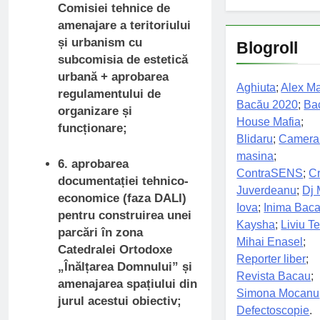
Comisiei tehnice de
amenajare a teritoriului
și urbanism cu
Blogroll
subcomisia de estetică
urbană + aprobarea
Aghiuta
;
Alex Ma
regulamentului de
Bacău 2020
;
Ba
organizare și
House Mafia
;
funcționare;
Blidaru
;
Camera
masina
;
6. aprobarea
ContraSENS
;
Cr
documentației tehnico-
Juverdeanu
;
Dj 
economice (faza DALI)
Iova
;
Inima Baca
pentru construirea unei
Kaysha
;
Liviu Te
parcări în zona
Mihai Enasel
;
Catedralei Ortodoxe
Reporter liber
;
„Înălțarea Domnului” și
Revista Bacau
;
amenajarea spațiului din
Simona Mocanu
jurul acestui obiectiv;
Defectoscopie
.