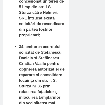
concesionat un teren de
51 mp din str. I.S.
Sturza către Helmert
SRL întrucât există
solicitări de revendicare
din partea foștilor
proprietari;
34. emiterea acordului
solicitat de Ștefănescu
Daniela și Ștefănescu
Cristian Vasile pentru
obținerea autorizației de
reparare și consolidare
locuință din str. I. S.
Sturza nr 36 prin
refacerea fațadelor și
înlocuirea tâmplăriilor
din vecinătatea mai