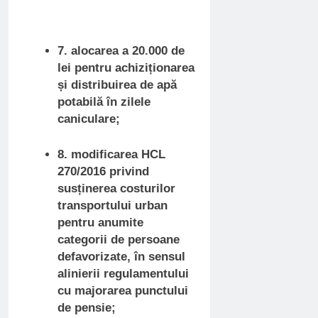
7. alocarea a 20.000 de
lei pentru achiziționarea
și distribuirea de apă
potabilă în zilele
caniculare;
8. modificarea HCL
270/2016 privind
susținerea costurilor
transportului urban
pentru anumite
categorii de persoane
defavorizate, în sensul
alinierii regulamentului
cu majorarea punctului
de pensie;