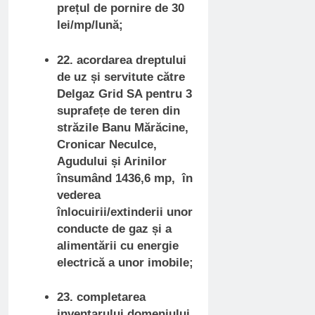
prețul de pornire de 30
lei/mp/lună;
22. acordarea dreptului
de uz și servitute către
Delgaz Grid SA pentru 3
suprafețe de teren din
străzile Banu Mărăcine,
Cronicar Neculce,
Agudului și Arinilor
însumând 1436,6 mp, în
vederea
înlocuirii/extinderii unor
conducte de gaz și a
alimentării cu energie
electrică a unor imobile;
23. completarea
inventarului domeniului