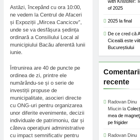
with Kristofer: 
Astăzi, începând cu ora 10:00,
of 2025
ne vedem la Centrul de Afaceri
2025 la final
și Expoziții „Mircea Cancicov”,
unde se va desfășura ședința
De ce cred că 
ordinară a Consiliului Local al
Ciceală este vii
municipiului Bacău aferentă lunii
Bucureștiului
iunie.
Întrunirea are 40 de puncte pe
Comentari
ordinea de zi, printre ele
recente
numărându-se și o serie de
investiții propuse de
municipalitate, asocieri directe
Radovan Dinu
cu ONG-uri pentru organizarea
Miucin
la
Colecţ
unor diferite evenimente, decizii
mea de magneţ
individuale de patrimoniu, dar și
pe frigider
câteva operațiuni administrative
cu impact semnificativ pentru
Radovan Dinu