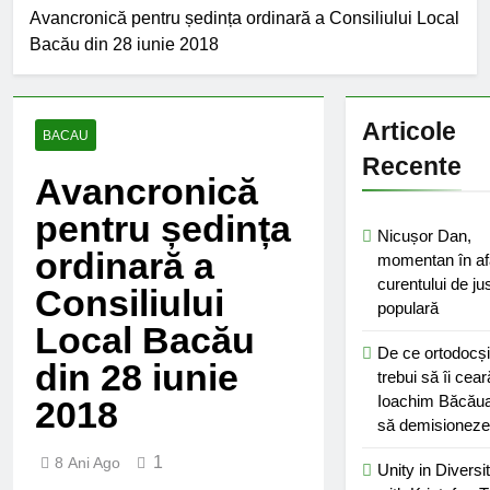
început de an școlar:
Avancronică pentru ședința ordinară a Consiliului Local
fără fondul clasei, fără
2 Ani Ago
Bacău din 28 iunie 2018
fondul școlii
Proiect depus pentru
tinerii și organizațiile
din Bacău
2 Ani Ago
Articole
Harta și programul
BACAU
terenurilor de sport
Recente
publice din municipiul
Avancronică
2 Ani Ago
Bacău
Un pas înainte pentru
pentru ședința
accesibilizarea
Nicușor Dan,
trotuarelor din Bacău
ordinară a
2 Ani Ago
momentan în af
curentului de jus
Consiliului
populară
Local Bacău
De ce ortodocși
din 28 iunie
trebui să îi cear
Ioachim Băcău
2018
să demisionez
1
8 Ani Ago
Unity in Diversi