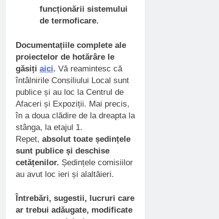
funcționării sistemului
de termoficare.
Documentațiile complete ale
proiectelor de hotărâre le
găsiți
aici
.
Vă reamintesc că
întâlnirile Consiliului Local sunt
publice și au loc la Centrul de
Afaceri și Expoziții. Mai precis,
în a doua clădire de la dreapta la
stânga, la etajul 1.
Repet,
absolut toate ședințele
sunt publice și deschise
cetățenilor.
Ședințele comisiilor
au avut loc ieri și alaltăieri.
Întrebări, sugestii, lucruri care
ar trebui adăugate, modificate