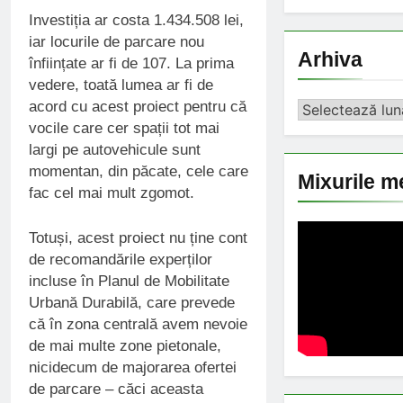
Investiția ar costa 1.434.508 lei,
iar locurile de parcare nou
Arhiva
înființate ar fi de 107. La prima
vedere, toată lumea ar fi de
acord cu acest proiect pentru că
Arhiva
vocile care cer spații tot mai
largi pe autovehicule sunt
momentan, din păcate, cele care
Mixurile m
fac cel mai mult zgomot.
Totuși, acest proiect nu ține cont
de recomandările experților
incluse în Planul de Mobilitate
Urbană Durabilă, care prevede
că în zona centrală avem nevoie
de mai multe zone pietonale,
nicidecum de majorarea ofertei
de parcare – căci aceasta