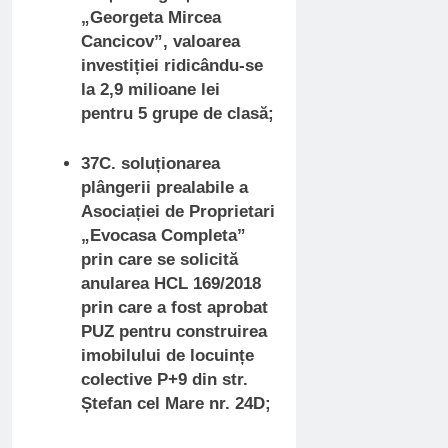
„Georgeta Mircea
Cancicov”, valoarea
investiției ridicându-se
la 2,9 milioane lei
pentru 5 grupe de clasă;
37C. soluționarea
plângerii prealabile a
Asociației de Proprietari
„Evocasa Completa”
prin care se solicită
anularea HCL 169/2018
prin care a fost aprobat
PUZ pentru construirea
imobilului de locuințe
colective P+9 din str.
Ștefan cel Mare nr. 24D;