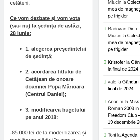
Miucin
la
Colecţ
cetățeni.
mea de magneţ
pe frigider
Ce vom dezbate și vom vota
(sau nu) la ședința de astăzi,
Radovan Dinu
28 iunie:
Miucin
la
Colecţ
mea de magneţ
1. alegerea președintelui
pe frigider
de ședință;
Kristofer
la
Gân
la final de 2024
2. acordarea titlului de
Cetățean de onoare
vale
la
Gânduri 
doamnei Popa Mărioara
final de 2024
(Centrul Daniel);
Anonim
la
Miss
Roman 2009 in
3. modificarea bugetului
Freedom Club –
pe anul 2018:
19 decembrie 
-85.000 lei de la modernizarea și
Toni
la
Agenda