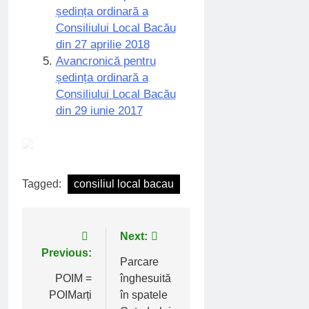
ședința ordinară a
Consiliului Local Bacău
din 27 aprilie 2018
Avancronică pentru
ședința ordinară a
Consiliului Local Bacău
din 29 iunie 2017
Tagged:
consiliul local bacau
Navigare
Next:
Previous:
în
Parcare
POIM =
înghesuită
articole
POIMarți
în spatele