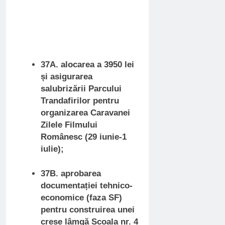
37A. alocarea a 3950 lei
și asigurarea
salubrizării Parcului
Trandafirilor pentru
organizarea Caravanei
Zilele Filmului
Românesc (29 iunie-1
iulie);
37B. aprobarea
documentației tehnico-
economice (faza SF)
pentru construirea unei
creșe lâmgă Școala nr. 4