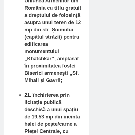
Uniunea Armenilor din
România cu titlu gratuit
a dreptului de folosință
asupra unui teren de 12
mp din str. Șoimului
(capătul străzii) pentru
edificarea
monumentului
„Khatchkar”, amplasat
în proximitatea fostei
Biserici armenești „Sf.
Mihail și Gavril;
21. închirierea prin
licitație publică
deschisă a unui spațiu
de 19,53 mp din incinta
halei de pește/carne a
Pieței Centrale, cu