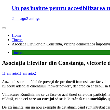
Un pas înainte pentru accesibilizarea 
2 ani ago
2 ani ago
Home
Tineret
Asociația Elevilor din Constanța, victorie democratică împotri
Tineret
Asociația Elevilor din Constanța, victori
11 ani ago
11 ani ago
2
Auzim deseori tot felul de povești despre tinerii frumoși care fac vol
cu acești adepți ai curentului „flower power”, dar cred că ar trebui să 
Vindecarea României nu se va face cu acei tineri care doar participă la 
călduță, ci de
cei care au curajul să se ia la trântă cu autoritățile,
De azi înainte, am un nou exemplu de dat atunci când sunt întrebat car