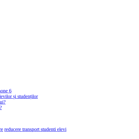
hone 6
vilor și studenților
ui?
a?
re
reducere transport studenti elevi