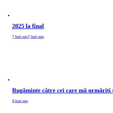
2025 la final
7 luni ago
7 luni ago
Rugăminte către cei care mă urmăriți ș
9 luni ago