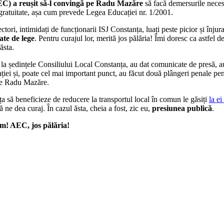
EC) a reușit să-l convingă pe Radu Mazăre
să facă demersurile necesa
ă gratuitate, așa cum prevede Legea Educației nr. 1/2001.
ectori, intimidați de funcționarii ISJ Constanța, luați peste picior și înju
ate de lege
. Pentru curajul lor, merită jos pălăria! Îmi doresc ca astfel 
ăsta.
at la ședințele Consiliului Local Constanța, au dat comunicate de presă, au
cației și, poate cel mai important punct, au făcut două plângeri penale p
 pe Radu Mazăre.
a să beneficieze de reducere la transportul local în comun le găsiți
la ei
ă ne dea curaj. În cazul ăsta, cheia a fost, zic eu,
presiunea publică
.
m! AEC, jos pălăria!